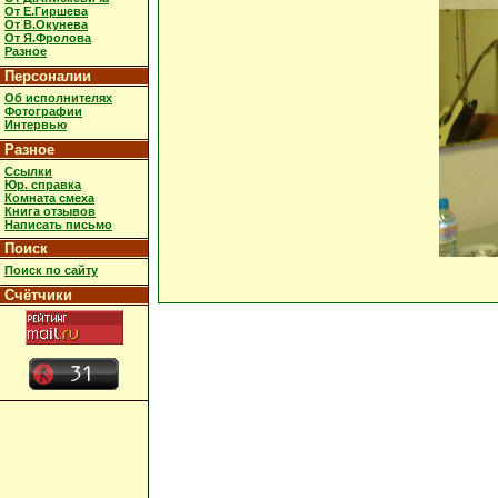
От Е.Гиршева
От В.Окунева
От Я.Фролова
Разное
Персоналии
Об исполнителях
Фотографии
Интервью
Разное
Ссылки
Юр. справка
Комната смеха
Книга отзывов
Написать письмо
Поиск
Поиск по сайту
Счётчики