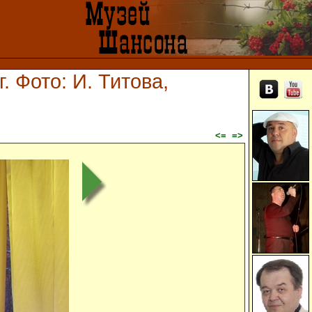
. Фото: И. Титова,
<=
=>