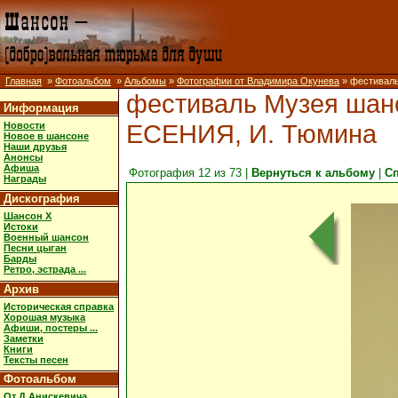
Главная
»
Фотоальбом
»
Альбомы
»
Фотографии от Владимира Окунева
» фестиваль
фестиваль Музея шансо
Информация
ЕСЕНИЯ, И. Тюмина
Новости
Новое в шансоне
Наши друзья
Анонсы
Афиша
Фотография 12 из 73 |
Вернуться к альбому
|
С
Награды
Дискография
Шансон X
Истоки
Военный шансон
Песни цыган
Барды
Ретро, эстрада ...
Архив
Историческая справка
Хорошая музыка
Афиши, постеры ...
Заметки
Книги
Тексты песен
Фотоальбом
От Д.Анискевича