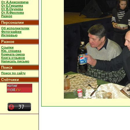
От Д.Анискевича
От Е.Гиршева
От В.Окунева
От Я.Фролова
Разное
Персоналии
Об исполнителях
Фотографии
Интервью
Разное
Ссылки
Юр. справка
Комната смеха
Книга отзывов
Написать письмо
Поиск
Поиск по сайту
Счётчики