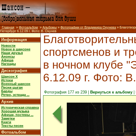
Главная
»
Фотоальбом
»
Альбомы
»
Фотографии от Владимира Окунева
» Благотвор
Петербург 6.12.09 г. Фото: В. Окунев
Благотворительн
Информация
Новости
спортсменов и т
Новое в шансоне
Наши друзья
Анонсы
Афиша
в ночном клубе "
Награды
Дискография
6.12.09 г. Фото: В
Шансон X
Истоки
Военный шансон
Песни цыган
Барды
Фотография 177 из 239 |
Вернуться к альбому
|
Ретро, эстрада ...
Архив
Историческая справка
Хорошая музыка
Афиши, постеры ...
Заметки
Книги
Тексты песен
Фотоальбом