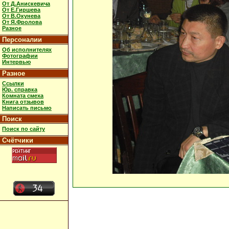
От Д.Анискевича
От Е.Гиршева
От В.Окунева
От Я.Фролова
Разное
Персоналии
Об исполнителях
Фотографии
Интервью
Разное
Ссылки
Юр. справка
Комната смеха
Книга отзывов
Написать письмо
Поиск
Поиск по сайту
Счётчики