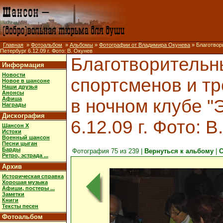
Главная
»
Фотоальбом
»
Альбомы
»
Фотографии от Владимира Окунева
» Благотвор
Петербург 6.12.09 г. Фото: В. Окунев
Благотворительн
Информация
Новости
спортсменов и т
Новое в шансоне
Наши друзья
Анонсы
Афиша
в ночном клубе "
Награды
Дискография
6.12.09 г. Фото: В
Шансон X
Истоки
Военный шансон
Песни цыган
Барды
Фотография 75 из 239 |
Вернуться к альбому
|
С
Ретро, эстрада ...
Архив
Историческая справка
Хорошая музыка
Афиши, постеры ...
Заметки
Книги
Тексты песен
Фотоальбом