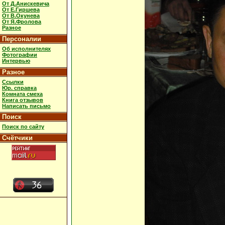
От Д.Анискевича
От Е.Гиршева
От В.Окунева
От Я.Фролова
Разное
Персоналии
Об исполнителях
Фотографии
Интервью
Разное
Ссылки
Юр. справка
Комната смеха
Книга отзывов
Написать письмо
Поиск
Поиск по сайту
Счётчики