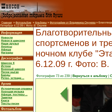
Главная
»
Фотоальбом
»
Альбомы
»
Фотографии от Владимира Окунева
» Благотвор
Петербург 6.12.09 г. Фото: В. Окунев
Благотворительны
Информация
Новости
спортсменов и тр
Новое в шансоне
Наши друзья
Анонсы
Афиша
ночном клубе "Эт
Награды
Дискография
6.12.09 г. Фото: В
Шансон X
Истоки
Военный шансон
Песни цыган
Барды
Фотография 73 из 239 |
Вернуться к альбому
|
С
Ретро, эстрада ...
Архив
Историческая справка
Хорошая музыка
Афиши, постеры ...
Заметки
Книги
Тексты песен
Фотоальбом