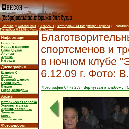
Главная
»
Фотоальбом
»
Альбомы
»
Фотографии от Владимира Окунева
» Благотвор
Петербург 6.12.09 г. Фото: В. Окунев
Благотворительн
Информация
Новости
спортсменов и т
Новое в шансоне
Наши друзья
Анонсы
Афиша
в ночном клубе "
Награды
Дискография
6.12.09 г. Фото: В
Шансон X
Истоки
Военный шансон
Песни цыган
Барды
Фотография 67 из 239 |
Вернуться к альбому
|
С
Ретро, эстрада ...
Архив
Историческая справка
Хорошая музыка
Афиши, постеры ...
Заметки
Книги
Тексты песен
Фотоальбом