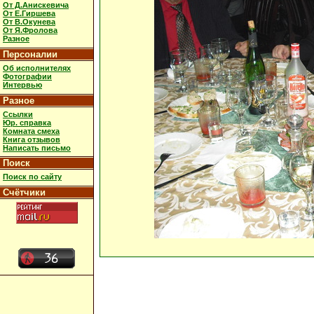
От Д.Анискевича
От Е.Гиршева
От В.Окунева
От Я.Фролова
Разное
Персоналии
Об исполнителях
Фотографии
Интервью
Разное
Ссылки
Юр. справка
Комната смеха
Книга отзывов
Написать письмо
Поиск
Поиск по сайту
Счётчики