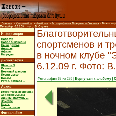
Главная
»
Фотоальбом
»
Альбомы
»
Фотографии от Владимира Окунева
» Благотвор
Петербург 6.12.09 г. Фото: В. Окунев
Благотворительн
Информация
Новости
спортсменов и т
Новое в шансоне
Наши друзья
Анонсы
Афиша
в ночном клубе "
Награды
Дискография
6.12.09 г. Фото: В
Шансон X
Истоки
Военный шансон
Песни цыган
Барды
Фотография 63 из 239 |
Вернуться к альбому
|
С
Ретро, эстрада ...
Архив
Историческая справка
Хорошая музыка
Афиши, постеры ...
Заметки
Книги
Тексты песен
Фотоальбом