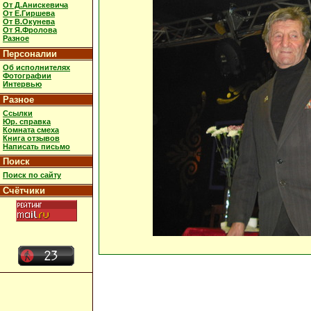
От Д.Анискевича
От Е.Гиршева
От В.Окунева
От Я.Фролова
Разное
Персоналии
Об исполнителях
Фотографии
Интервью
Разное
Ссылки
Юр. справка
Комната смеха
Книга отзывов
Написать письмо
Поиск
Поиск по сайту
Счётчики