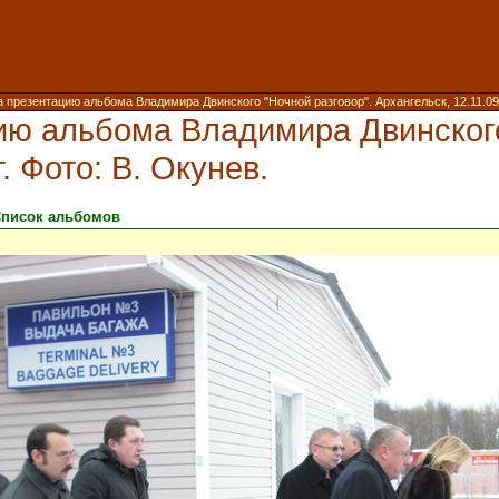
 презентацию альбома Владимира Двинского "Ночной разговор". Архангельск, 12.11.09 г
ию альбома Владимира Двинского
г. Фото: В. Окунев.
писок альбомов