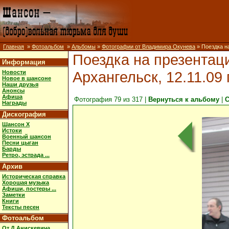
Главная
»
Фотоальбом
»
Альбомы
»
Фотографии от Владимира Окунева
» Поездка на
Поездка на презентац
Информация
Архангельск, 12.11.09 
Новости
Новое в шансоне
Наши друзья
Анонсы
Афиша
Фотография 79 из 317 |
Вернуться к альбому
|
С
Награды
Дискография
Шансон X
Истоки
Военный шансон
Песни цыган
Барды
Ретро, эстрада ...
Архив
Историческая справка
Хорошая музыка
Афиши, постеры ...
Заметки
Книги
Тексты песен
Фотоальбом
От Д.Анискевича