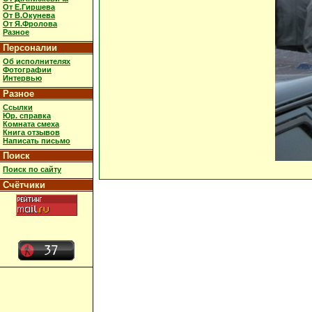
От Е.Гиршева
От В.Окунева
От Я.Фролова
Разное
Персоналии
Об исполнителях
Фотографии
Интервью
Разное
Ссылки
Юр. справка
Комната смеха
Книга отзывов
Написать письмо
Поиск
Поиск по сайту
Счётчики