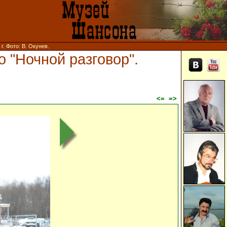
. Фото: В. Окунев.
 "Ночной разговор".
<=
=>