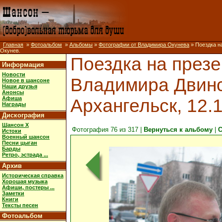
Главная
»
Фотоальбом
»
Альбомы
»
Фотографии от Владимира Окунева
» Поездка на
Окунев.
Поездка на през
Информация
Новости
Владимира Двинск
Новое в шансоне
Наши друзья
Анонсы
Афиша
Архангельск, 12.1
Награды
Дискография
Шансон X
Фотография 76 из 317 |
Вернуться к альбому
|
С
Истоки
Военный шансон
Песни цыган
Барды
Ретро, эстрада ...
Архив
Историческая справка
Хорошая музыка
Афиши, постеры ...
Заметки
Книги
Тексты песен
Фотоальбом