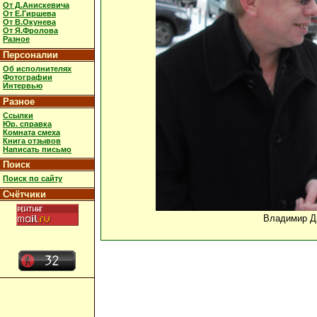
От Д.Анискевича
От Е.Гиршева
От В.Окунева
От Я.Фролова
Разное
Персоналии
Об исполнителях
Фотографии
Интервью
Разное
Ссылки
Юр. справка
Комната смеха
Книга отзывов
Написать письмо
Поиск
Поиск по сайту
Счётчики
Владимир Д