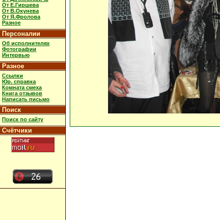
От Е.Гиршева
От В.Окунева
От Я.Фролова
Разное
Персоналии
Об исполнителях
Фотографии
Интервью
Разное
Ссылки
Юр. справка
Комната смеха
Книга отзывов
Написать письмо
Поиск
Поиск по сайту
Счётчики