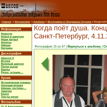
Главная
»
Фотоальбом
»
Альбомы
»
Фотографии от Владимира Окунева
» Когда поёт
Когда поёт душа. Конц
Информация
Санкт-Петербург, 4.11.
Новости
Новое в шансоне
Наши друзья
Анонсы
Афиша
Фотография 15 из 47 |
Вернуться к альбому
|
С
Награды
Дискография
Шансон X
Истоки
Военный шансон
Песни цыган
Барды
Ретро, эстрада ...
Архив
Историческая справка
Хорошая музыка
Афиши, постеры ...
Заметки
Книги
Тексты песен
Фотоальбом
От Д.Анискевича