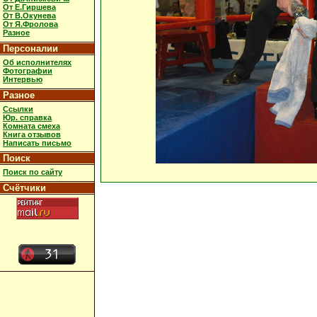
От Е.Гиршева
От В.Окунева
От Я.Фролова
Разное
Персоналии
Об исполнителях
Фотографии
Интервью
Разное
Ссылки
Юр. справка
Комната смеха
Книга отзывов
Написать письмо
Поиск
Поиск по сайту
Счётчики