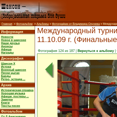
Главная
»
Фотоальбом
»
Альбомы
»
Фотографии от Владимира Окунева
» Международ
Международный турнир 
Информация
11.10.09 г. (Финальные
Новости
Новое в шансоне
Наши друзья
Анонсы
Афиша
Фотография 124 из 187 |
Вернуться к альбому
|
Награды
Дискография
Шансон X
Истоки
Военный шансон
Песни цыган
Барды
Ретро, эстрада ...
Архив
Историческая справка
Хорошая музыка
Афиши, постеры ...
Заметки
Книги
Тексты песен
Фотоальбом
От Д.Анискевича