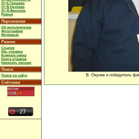
От Е.Гиршева
От В.Окунева
От Я.Фролова
Разное
Персоналии
Об исполнителях
Фотографии
Интервью
Разное
Ссылки
Юр. справка
Комната смеха
Книга отзывов
Написать письмо
Поиск
В. Окунев и победитель фи
Поиск по сайту
Счётчики