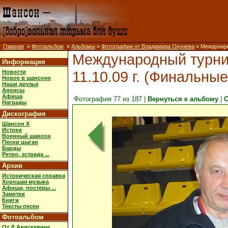
Главная
»
Фотоальбом
»
Альбомы
»
Фотографии от Владимира Окунева
» Международ
Международный турнир 
Информация
11.10.09 г. (Финальные
Новости
Новое в шансоне
Наши друзья
Анонсы
Афиша
Фотография 77 из 187 |
Вернуться к альбому
|
С
Награды
Дискография
Шансон X
Истоки
Военный шансон
Песни цыган
Барды
Ретро, эстрада ...
Архив
Историческая справка
Хорошая музыка
Афиши, постеры ...
Заметки
Книги
Тексты песен
Фотоальбом
От Д.Анискевича