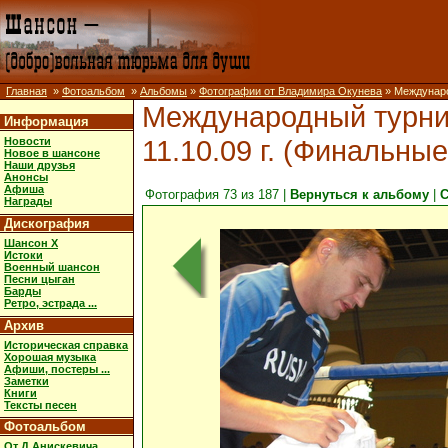
Главная
»
Фотоальбом
»
Альбомы
»
Фотографии от Владимира Окунева
» Международ
Международный турнир 
Информация
11.10.09 г. (Финальные
Новости
Новое в шансоне
Наши друзья
Анонсы
Афиша
Фотография 73 из 187 |
Вернуться к альбому
|
С
Награды
Дискография
Шансон X
Истоки
Военный шансон
Песни цыган
Барды
Ретро, эстрада ...
Архив
Историческая справка
Хорошая музыка
Афиши, постеры ...
Заметки
Книги
Тексты песен
Фотоальбом
От Д.Анискевича