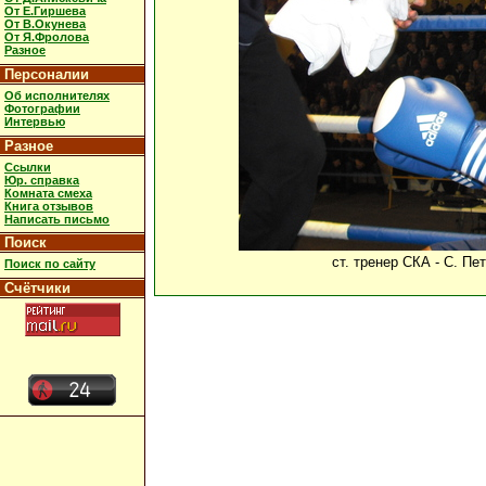
От Е.Гиршева
От В.Окунева
От Я.Фролова
Разное
Персоналии
Об исполнителях
Фотографии
Интервью
Разное
Ссылки
Юр. справка
Комната смеха
Книга отзывов
Написать письмо
Поиск
ст. тренер СКА - С. Пе
Поиск по сайту
Счётчики