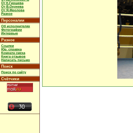
От Е.Гиршева
От В.Окунева
От Я.Фролова
Разное
Персоналии
Об исполнителях
Фотографии
Интервью
Разное
Ссылки
Юр. справка
Комната смеха
Книга отзывов
Написать письмо
Поиск
Поиск по сайту
Счётчики