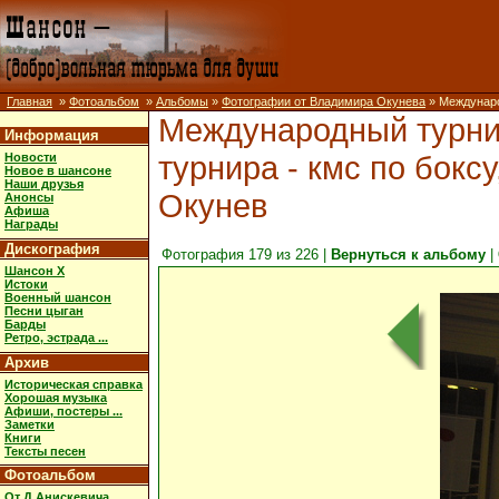
Главная
»
Фотоальбом
»
Альбомы
»
Фотографии от Владимира Окунева
» Международ
Международный турнир 
Информация
турнира - кмс по бокс
Новости
Новое в шансоне
Наши друзья
Окунев
Анонсы
Афиша
Награды
Дискография
Фотография 179 из 226 |
Вернуться к альбому
|
Шансон X
Истоки
Военный шансон
Песни цыган
Барды
Ретро, эстрада ...
Архив
Историческая справка
Хорошая музыка
Афиши, постеры ...
Заметки
Книги
Тексты песен
Фотоальбом
От Д.Анискевича