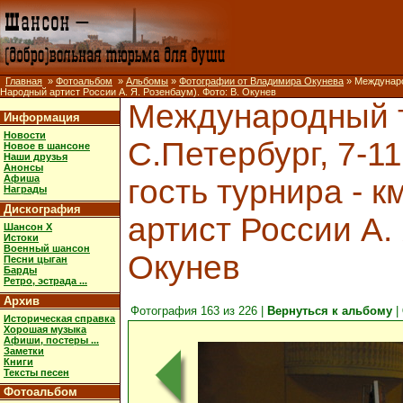
Главная
»
Фотоальбом
»
Альбомы
»
Фотографии от Владимира Окунева
» Международ
Народный артист России А. Я. Розенбаум). Фото: В. Окунев
Международный т
Информация
Новости
С.Петербург, 7-11
Новое в шансоне
Наши друзья
Анонсы
Афиша
гость турнира - к
Награды
Дискография
артист России А. 
Шансон X
Истоки
Военный шансон
Окунев
Песни цыган
Барды
Ретро, эстрада ...
Архив
Фотография 163 из 226 |
Вернуться к альбому
|
Историческая справка
Хорошая музыка
Афиши, постеры ...
Заметки
Книги
Тексты песен
Фотоальбом