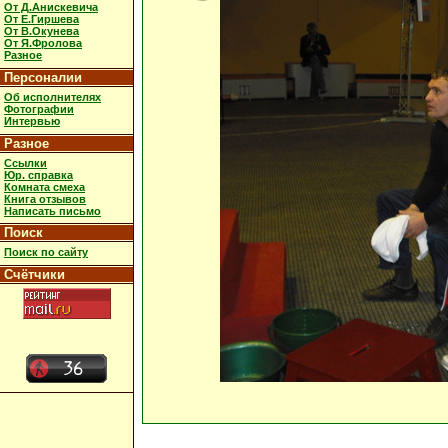
От Д.Анискевича
От Е.Гиршева
От В.Окунева
От Я.Фролова
Разное
Персоналии
Об исполнителях
Фотографии
Интервью
Разное
Ссылки
Юр. справка
Комната смеха
Книга отзывов
Написать письмо
Поиск
Поиск по сайту
Счётчики