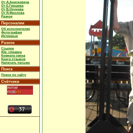
От Д.Анискевича
От Е.Гиршева
От В.Окунева
От Я.Фролова
Разное
Персоналии
Об исполнителях
Фотографии
Интервью
Разное
Ссылки
Юр. справка
Комната смеха
Книга отзывов
Написать письмо
Поиск
Поиск по сайту
Счётчики