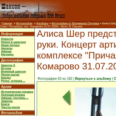
Главная
»
Фотоальбом
»
Альбомы
»
Фотографии от Владимира Окунева
» Алиса Шер
Санкт-Петербург, пос. Комарово 31.07.2009 г. Фото: В. Окунев.
Алиса Шер предст
Информация
Новости
руки. Концерт ар
Новое в шансоне
Наши друзья
Анонсы
Афиша
комплексе "Причал
Награды
Дискография
Комарово 31.07.20
Шансон X
Истоки
Военный шансон
Песни цыган
Барды
Фотография 63 из 192 |
Вернуться к альбому
|
С
Ретро, эстрада ...
Архив
Историческая справка
Хорошая музыка
Афиши, постеры ...
Заметки
Книги
Тексты песен
Фотоальбом