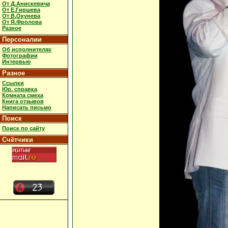
От Д.Анискевича
От Е.Гиршева
От В.Окунева
От Я.Фролова
Разное
Персоналии
Об исполнителях
Фотографии
Интервью
Разное
Ссылки
Юр. справка
Комната смеха
Книга отзывов
Написать письмо
Поиск
Поиск по сайту
Счётчики