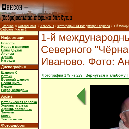
Главная
»
Фотоальбом
»
Альбомы
»
Фотографии от Владимира Окунева
» 1-й междун
Сафонов. Часть 1
1-й международны
Информация
Новости
Северного "Чёрная 
Новое в шансоне
Наши друзья
Анонсы
Афиша
Иваново. Фото: А
Награды
Дискография
Шансон X
Фотография 179 из 229 |
Вернуться к альбому
|
Истоки
Военный шансон
Песни цыган
Барды
Ретро, эстрада ...
Архив
Историческая справка
Хорошая музыка
Афиши, постеры ...
Заметки
Книги
Тексты песен
Фотоальбом