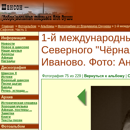
Главная
»
Фотоальбом
»
Альбомы
»
Фотографии от Владимира Окунева
» 1-й междун
Сафонов. Часть 1
1-й международны
Информация
Новости
Северного "Чёрная 
Новое в шансоне
Наши друзья
Анонсы
Афиша
Иваново. Фото: А
Награды
Дискография
Шансон X
Фотография 75 из 229 |
Вернуться к альбому
|
С
Истоки
Военный шансон
Песни цыган
Барды
Ретро, эстрада ...
Архив
Историческая справка
Хорошая музыка
Афиши, постеры ...
Заметки
Книги
Тексты песен
Фотоальбом