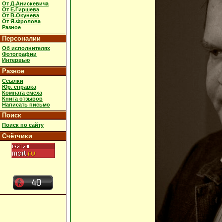
От Д.Анискевича
От Е.Гиршева
От В.Окунева
От Я.Фролова
Разное
Персоналии
Об исполнителях
Фотографии
Интервью
Разное
Ссылки
Юр. справка
Комната смеха
Книга отзывов
Написать письмо
Поиск
Поиск по сайту
Счётчики