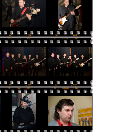
87
→ 87A
88
→ 88A
91
FUJI
→ 91A
92
KODAK
→ 92A
91
→ 91A
92
→ 92A
95
FUJI
→ 95A
96
KODAK
→ 96A