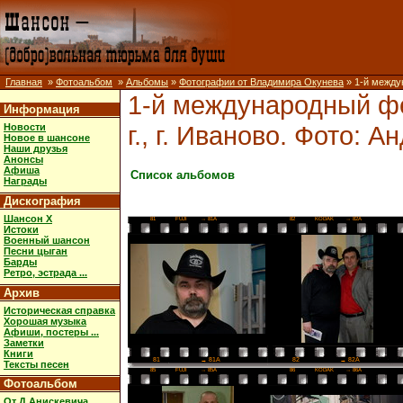
Главная
»
Фотоальбом
»
Альбомы
»
Фотографии от Владимира Окунева
» 1-й междун
1-й международный фе
Информация
г., г. Иваново. Фото: 
Новости
Новое в шансоне
Наши друзья
Анонсы
Афиша
Список альбомов
Награды
Дискография
Шансон X
81
FUJI
→ 81A
82
KODAK
→ 82A
Истоки
Военный шансон
Песни цыган
Барды
Ретро, эстрада ...
Архив
Историческая справка
Хорошая музыка
Афиши, постеры ...
Заметки
Книги
82
→ 82A
81
→ 81A
Тексты песен
85
FUJI
→ 85A
86
KODAK
→ 86A
Фотоальбом
От Д.Анискевича