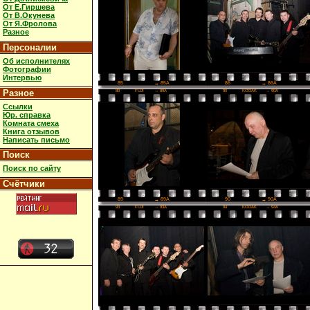
От Е.Гиршева
От В.Окунева
От Я.Фролова
Разное
Персоналии
Об исполнителях
Фотографии
Интервью
86
→ 86A
85
→ 85A
Разное
89
FUJI
→ 89A
90
KODAK
→ 90A
Ссылки
Юр. справка
Комната смеха
Книга отзывов
Написать письмо
Поиск
Поиск по сайту
Счётчики
90
→ 90A
89
→ 89A
93
FUJI
→ 93A
94
KODAK
→ 94A