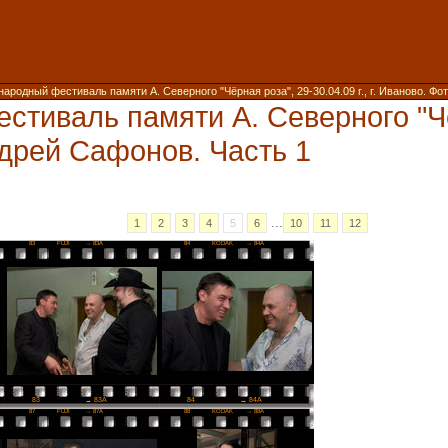
ародный фестиваль памяти А. Северного "Чёрная роза", 29-30.04.09 г., г. Иваново. Фо
стиваль памяти А. Северного "Чё
Андрей Сафонов. Часть 1
...
1
2
3
4
5
6
10
11
12
83
FUJI
→ 83A
84
KODAK
→ 84A
83
→ 83A
84
→ 84A
87
FUJI
→ 87A
88
KODAK
→ 88A