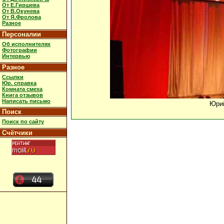
От Е.Гиршева
От В.Окунева
От Я.Фролова
Разное
Персоналии
Об исполнителях
Фотографии
Интервью
Разное
Ссылки
Юр. справка
Комната смеха
Книга отзывов
Написать письмо
Юрий
Поиск
Поиск по сайту
Счётчики