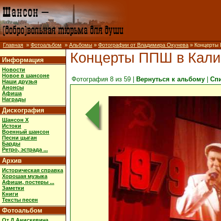
Главная
»
Фотоальбом
»
Альбомы
»
Фотографии от Владимира Окунева
» Концерты 
Концерты ППШ в Калин
Информация
Новости
Новое в шансоне
Фотография 8 из 59 |
Вернуться к альбому
|
Сп
Наши друзья
Анонсы
Афиша
Награды
Дискография
Шансон X
Истоки
Военный шансон
Песни цыган
Барды
Ретро, эстрада ...
Архив
Историческая справка
Хорошая музыка
Афиши, постеры ...
Заметки
Книги
Тексты песен
Фотоальбом
От Д.Анискевича