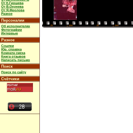
От Е.Гиршева
От В.Окунева
От Я.Фролова
Разное
Персоналии
Об исполнителях
26
→ 26A
25
→ 25A
Фотографии
Интервью
Разное
Ссылки
Юр. справка
Комната смеха
Книга отзывов
Написать письмо
Поиск
Поиск по сайту
Счётчики