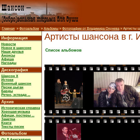
Главная
»
Фотоальбом
»
Альбомы
»
Фотографии от Владимира Окунева
» Артисты ш
Артисты шансона в г. 
Информация
Новости
Новое в шансоне
Список альбомов
Наши друзья
Анонсы
Афиша
Награды
21
FUJI
→ 21A
22
KODAK
→ 22A
Дискография
Шансон X
Истоки
Военный шансон
Песни цыган
Барды
Ретро, эстрада ...
Архив
Историческая справка
Хорошая музыка
22
→ 22A
21
→ 21A
Афиши, постеры ...
25
FUJI
→ 25A
26
KODAK
→ 26A
Заметки
Книги
Тексты песен
Фотоальбом
От Д.Анискевича