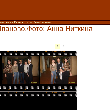
ансона в г. Иваново.Фото: Анна Ниткина
Иваново.Фото: Анна Ниткина
1
2
23
FUJI
→ 23A
24
KODAK
→ 24A
23
→ 23A
24
→ 24A
27
FUJI
→ 27A
28
KODAK
→ 28A