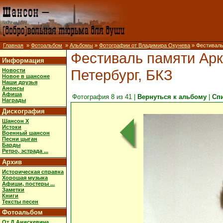
Главная
»
Фотоальбом
»
Альбомы
»
Фотографии от Владимира Окунева
» Фестиваль
Фестиваль памяти Арк
Информация
Петербург, БКЗ
Новости
Новое в шансоне
Наши друзья
Анонсы
Афиша
Фотография 8 из 41 |
Вернуться к альбому
|
Сп
Награды
Дискография
Шансон X
Истоки
Военный шансон
Песни цыган
Барды
Ретро, эстрада ...
Архив
Историческая справка
Хорошая музыка
Афиши, постеры ...
Заметки
Книги
Тексты песен
Фотоальбом
От Д.Анискевича