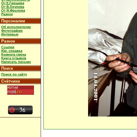
От Е.Гиршева
От В.Окунева
От Я.Фролова
Разное
Персоналии
Об исполнителях
Фотографии
Интервью
Разное
Ссылки
Юр. справка
Комната смеха
Книга отзывов
Написать письмо
Поиск
Поиск по сайту
Счётчики