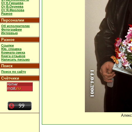
От Е.Гиршева
От В.Окунева
От Я.Фролова
Разное
Персоналии
Об исполнителях
Фотографии
Интервью
Разное
Ссылки
Юр. справка
Комната смеха
Книга отзывов
Написать письмо
Поиск
Поиск по сайту
Счётчики
Алекс