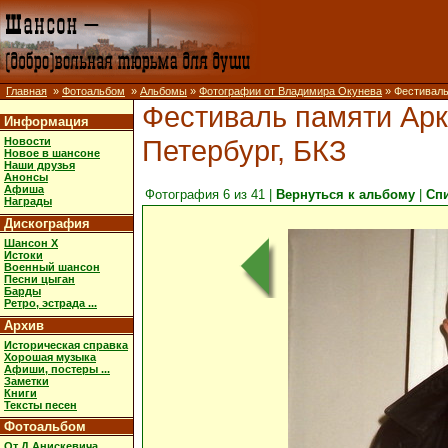
Главная
»
Фотоальбом
»
Альбомы
»
Фотографии от Владимира Окунева
» Фестиваль
Фестиваль памяти Арк
Информация
Петербург, БКЗ
Новости
Новое в шансоне
Наши друзья
Анонсы
Афиша
Фотография 6 из 41 |
Вернуться к альбому
|
Сп
Награды
Дискография
Шансон X
Истоки
Военный шансон
Песни цыган
Барды
Ретро, эстрада ...
Архив
Историческая справка
Хорошая музыка
Афиши, постеры ...
Заметки
Книги
Тексты песен
Фотоальбом
От Д.Анискевича