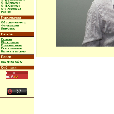
От Е.Гиршева
От В.Окунева
От Я.Фролова
Разное
Персоналии
Об исполнителях
Фотографии
Интервью
Разное
Ссылки
Юр. справка
Комната смеха
Книга отзывов
Написать письмо
Поиск
Поиск по сайту
Счётчики