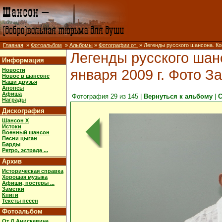
Главная
»
Фотоальбом
»
Альбомы
»
Фотографии от
» Легенды русского шансона. Кон
Легенды русского шан
Информация
января 2009 г. Фото За
Новости
Новое в шансоне
Наши друзья
Анонсы
Афиша
Фотография 29 из 145 |
Вернуться к альбому
|
С
Награды
Дискография
Шансон X
Истоки
Военный шансон
Песни цыган
Барды
Ретро, эстрада ...
Архив
Историческая справка
Хорошая музыка
Афиши, постеры ...
Заметки
Книги
Тексты песен
Фотоальбом
От Д.Анискевича