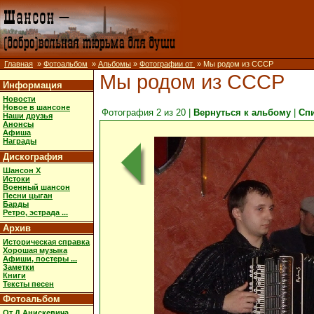
Главная
»
Фотоальбом
»
Альбомы
»
Фотографии от
» Мы родом из СССР
Мы родом из СССР
Информация
Новости
Новое в шансоне
Фотография 2 из 20 |
Вернуться к альбому
|
Сп
Наши друзья
Анонсы
Афиша
Награды
Дискография
Шансон X
Истоки
Военный шансон
Песни цыган
Барды
Ретро, эстрада ...
Архив
Историческая справка
Хорошая музыка
Афиши, постеры ...
Заметки
Книги
Тексты песен
Фотоальбом
От Д.Анискевича