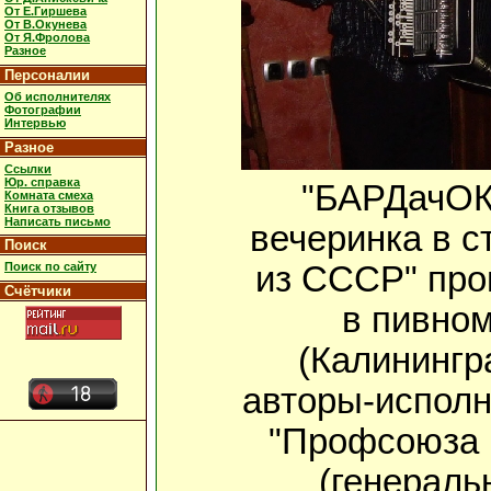
От Е.Гиршева
От В.Окунева
От Я.Фролова
Разное
Персоналии
Об исполнителях
Фотографии
Интервью
Разное
Ссылки
Юр. справка
"БАРДачОК"
Комната смеха
Книга отзывов
Написать письмо
вечеринка в 
Поиск
из СССР" про
Поиск по сайту
Счётчики
в пивно
(Калинингр
авторы-исполн
"Профсоюза 
(генераль