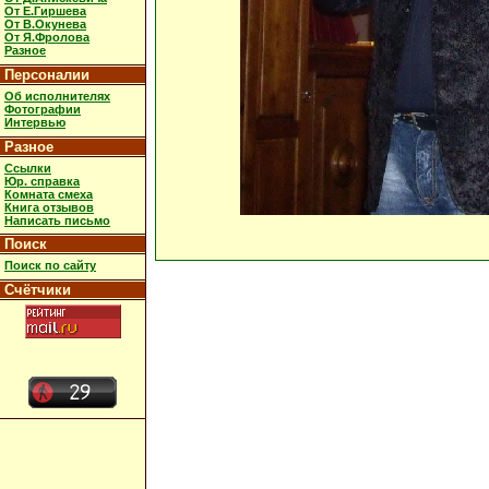
От Е.Гиршева
От В.Окунева
От Я.Фролова
Разное
Персоналии
Об исполнителях
Фотографии
Интервью
Разное
Ссылки
Юр. справка
Комната смеха
Книга отзывов
Написать письмо
Поиск
Поиск по сайту
Счётчики