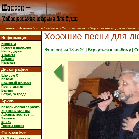
Главная
»
Фотоальбом
»
Альбомы
»
Фотографии от
» Хорошие песни для любимых 
Хорошие песни для л
Информация
Новости
Новое в шансоне
Фотография 18 из 20 |
Вернуться к альбому
|
С
Наши друзья
Анонсы
Афиша
Награды
Дискография
Шансон X
Истоки
Военный шансон
Песни цыган
Барды
Ретро, эстрада ...
Архив
Историческая справка
Хорошая музыка
Афиши, постеры ...
Заметки
Книги
Тексты песен
Фотоальбом
От Д.Анискевича