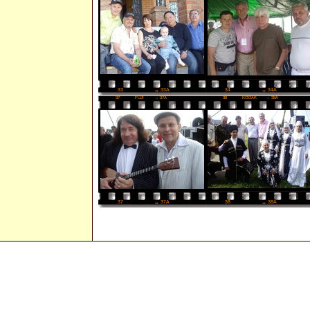
34
→ 34A
33
→ 33A
37
FUJI
→ 37A
38
KODAK
→ 38A
38
→ 38A
37
→ 37A