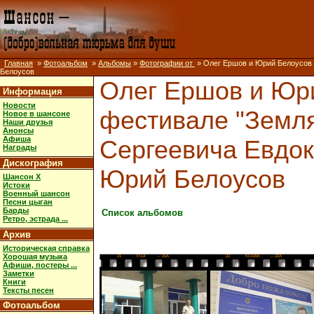
Главная
»
Фотоальбом
»
Альбомы
»
Фотографии от
» Олег Ершов и Юрий Белоусов н
Белоусов
Олег Ершов и Юри
Информация
Новости
фестивале "Земл
Новое в шансоне
Наши друзья
Анонсы
Афиша
Сергеевича Евдоки
Награды
Дискография
Юрий Белоусов
Шансон X
Истоки
Военный шансон
Песни цыган
Барды
Список альбомов
Ретро, эстрада ...
Архив
Историческая справка
Хорошая музыка
21
FUJI
→ 21A
22
KODAK
→ 22A
Афиши, постеры ...
Заметки
Книги
Тексты песен
Фотоальбом