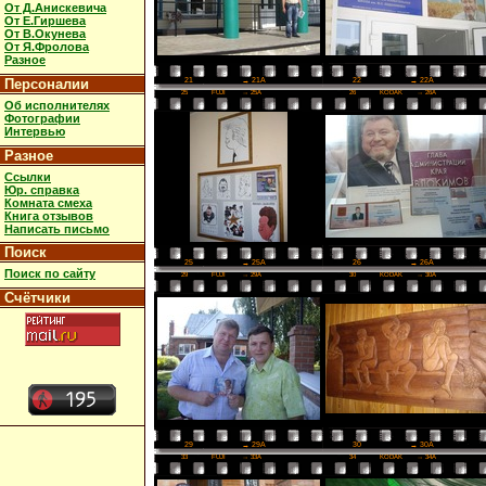
От Д.Анискевича
От Е.Гиршева
От В.Окунева
От Я.Фролова
Разное
Персоналии
22
→ 22A
21
→ 21A
25
FUJI
→ 25A
26
KODAK
→ 26A
Об исполнителях
Фотографии
Интервью
Разное
Ссылки
Юр. справка
Комната смеха
Книга отзывов
Написать письмо
Поиск
26
→ 26A
25
→ 25A
Поиск по сайту
29
FUJI
→ 29A
30
KODAK
→ 30A
Счётчики
30
→ 30A
29
→ 29A
33
FUJI
→ 33A
34
KODAK
→ 34A