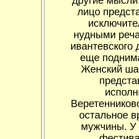
другие мысли
лицо предст
исключите
нудными речам
ивантевского 
еще поднима
Женский шан
предста
исполн
Веретенниково
остальное в
мужчины. У 
фестива