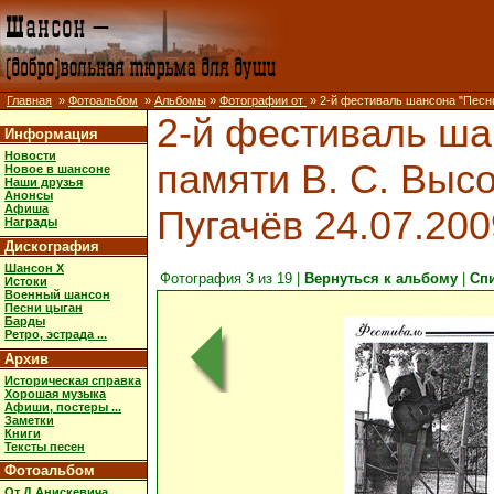
Главная
»
Фотоальбом
»
Альбомы
»
Фотографии от
» 2-й фестиваль шансона "Песни 
2-й фестиваль ша
Информация
Новости
памяти В. С. Высо
Новое в шансоне
Наши друзья
Анонсы
Афиша
Пугачёв 24.07.200
Награды
Дискография
Шансон X
Фотография 3 из 19 |
Вернуться к альбому
|
Сп
Истоки
Военный шансон
Песни цыган
Барды
Ретро, эстрада ...
Архив
Историческая справка
Хорошая музыка
Афиши, постеры ...
Заметки
Книги
Тексты песен
Фотоальбом
От Д.Анискевича