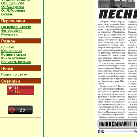
От Е.Гиршева
От В.Окунева
От Я.Фролова
Разное
Персоналии
Об исполнителях
Фотографии
Интервью
Разное
Ссылки
Юр. справка
Комната смеха
Книга отзывов
Написать письмо
Поиск
Поиск по сайту
Счётчики