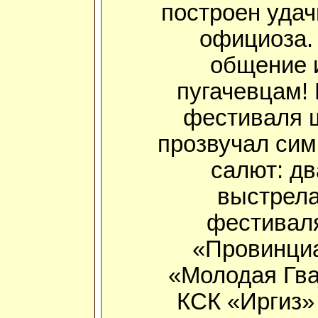
построен удач
официоза. 
общение 
пугачевцам! 
фестиваля 
прозвучал си
салют: дв
выстрела
фестиваля
«Провинци
«Молодая Гва
КСК «Иргиз» 