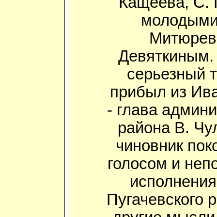
Кащеева, С. 
молодыми
Митюрев
Девяткиным. 
серьезный т
прибыл из Ива
- глава админ
района В. Чу
чиновник пок
голосом и неп
исполнения
Пугачевского 