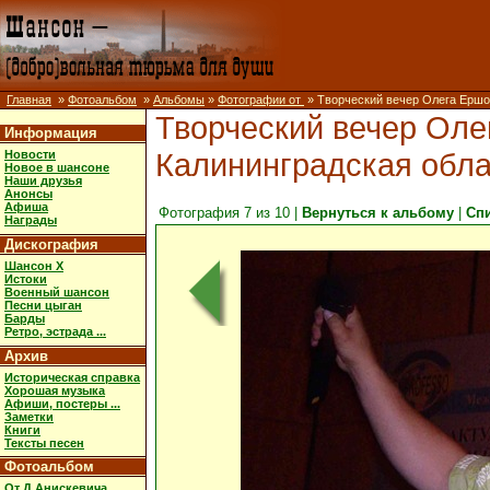
Главная
»
Фотоальбом
»
Альбомы
»
Фотографии от
» Творческий вечер Олега Ершова
Творческий вечер Олег
Информация
Калининградская облас
Новости
Новое в шансоне
Наши друзья
Анонсы
Афиша
Фотография 7 из 10 |
Вернуться к альбому
|
Сп
Награды
Дискография
Шансон X
Истоки
Военный шансон
Песни цыган
Барды
Ретро, эстрада ...
Архив
Историческая справка
Хорошая музыка
Афиши, постеры ...
Заметки
Книги
Тексты песен
Фотоальбом
От Д.Анискевича