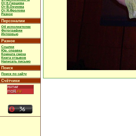
От Е.Гиршева
От В.Окунева
От Я.Фролова
Разное
Персоналии
Об исполнителях
Фотографии
Интервью
Разное
Ссылки
Юр. справка
Комната смеха
Книга отзывов
Написать письмо
Поиск
Поиск по сайту
Счётчики