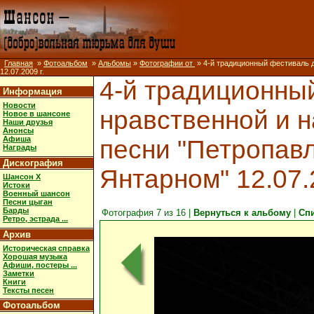
Главная
»
Фотоальбом
»
Альбомы
»
Фотографии от
» 4-й традиционный фестиваль 
12.07.2009 г.
4-й традиционны
Информация
Новости
нравственной и 
Новое в шансоне
Наши друзья
Анонсы
Афиша
песни "Петропавл
Награды
Дискография
Янтарном" 12.07.2
Шансон X
Истоки
Военный шансон
Песни цыган
Барды
Фотография 7 из 16 |
Вернуться к альбому
|
Сп
Ретро, эстрада ...
Архив
Историческая справка
Хорошая музыка
Афиши, постеры ...
Заметки
Книги
Тексты песен
Фотоальбом