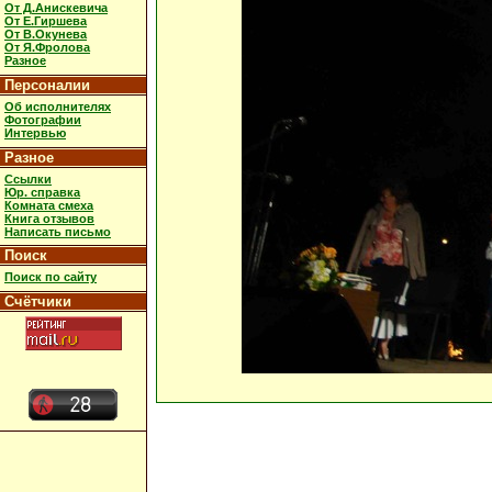
От Д.Анискевича
От Е.Гиршева
От В.Окунева
От Я.Фролова
Разное
Персоналии
Об исполнителях
Фотографии
Интервью
Разное
Ссылки
Юр. справка
Комната смеха
Книга отзывов
Написать письмо
Поиск
Поиск по сайту
Счётчики