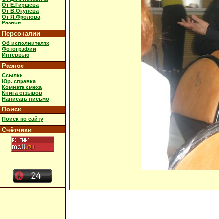
От Е.Гиршева
От В.Окунева
От Я.Фролова
Разное
Персоналии
Об исполнителях
Фотографии
Интервью
Разное
Ссылки
Юр. справка
Комната смеха
Книга отзывов
Написать письмо
Поиск
Поиск по сайту
Счётчики