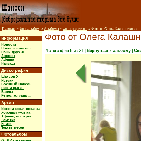
Главная
»
Фотоальбом
»
Альбомы
»
Фотографии от
» Фото от Олега Калашникова
Фото от Олега Калашн
Информация
Новости
Новое в шансоне
Фотография 8 из 21 |
Вернуться к альбому
|
Сп
Наши друзья
Анонсы
Афиша
Награды
Дискография
Шансон X
Истоки
Военный шансон
Песни цыган
Барды
Ретро, эстрада ...
Архив
Историческая справка
Хорошая музыка
Афиши, постеры ...
Заметки
Книги
Тексты песен
Фотоальбом
От Д.Анискевича