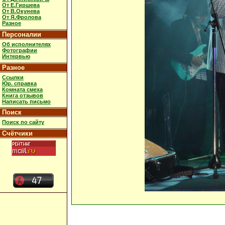
От Е.Гиршева
От В.Окунева
От Я.Фролова
Разное
Персоналии
Об исполнителях
Фотографии
Интервью
Разное
Ссылки
Юр. справка
Комната смеха
Книга отзывов
Написать письмо
Поиск
Поиск по сайту
Счётчики