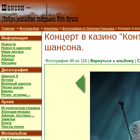
Главная
»
Фотоальбом
»
Альбомы
»
Фотографии от Евгения Гиршева
» Концерт в каз
Концерт в казино "Конт
Информация
шансона.
Новости
Новое в шансоне
Наши друзья
Анонсы
Афиша
Фотография 46 из 116 |
Вернуться к альбому
|
С
Награды
Дискография
Шансон X
Истоки
Военный шансон
Песни цыган
Барды
Ретро, эстрада ...
Архив
Историческая справка
Хорошая музыка
Афиши, постеры ...
Заметки
Книги
Тексты песен
Фотоальбом
От Д.Анискевича