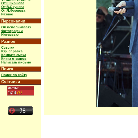
От Е.Гиршева
От В.Окунева
От Я.Фролова
Разное
Персоналии
Об исполнителях
Фотографии
Интервью
Разное
Ссылки
Юр. справка
Комната смеха
Книга отзывов
Написать письмо
Поиск
Поиск по сайту
Счётчики