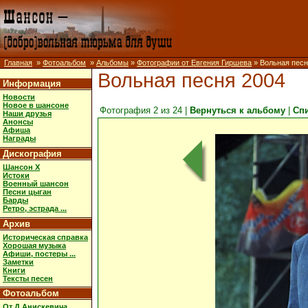
Главная
»
Фотоальбом
»
Альбомы
»
Фотографии от Евгения Гиршева
» Вольная песн
Вольная песня 2004
Информация
Новости
Новое в шансоне
Фотография 2 из 24 |
Вернуться к альбому
|
Сп
Наши друзья
Анонсы
Афиша
Награды
Дискография
Шансон X
Истоки
Военный шансон
Песни цыган
Барды
Ретро, эстрада ...
Архив
Историческая справка
Хорошая музыка
Афиши, постеры ...
Заметки
Книги
Тексты песен
Фотоальбом
От Д.Анискевича