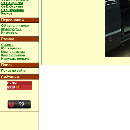
От Е.Гиршева
От В.Окунева
От Я.Фролова
Разное
Персоналии
Об исполнителях
Фотографии
Интервью
Разное
Ссылки
Юр. справка
Комната смеха
Книга отзывов
Написать письмо
Поиск
Поиск по сайту
Счётчики