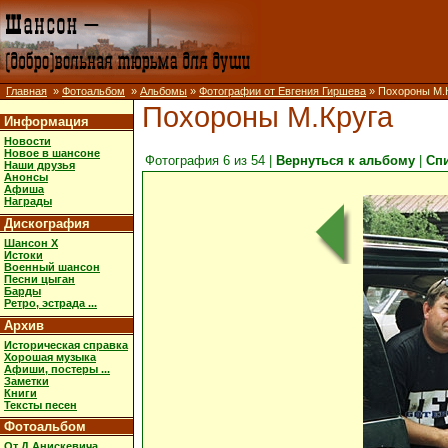
Главная
»
Фотоальбом
»
Альбомы
»
Фотографии от Евгения Гиршева
» Похороны М.
Похороны М.Круга
Информация
Новости
Новое в шансоне
Фотография 6 из 54 |
Вернуться к альбому
|
Сп
Наши друзья
Анонсы
Афиша
Награды
Дискография
Шансон X
Истоки
Военный шансон
Песни цыган
Барды
Ретро, эстрада ...
Архив
Историческая справка
Хорошая музыка
Афиши, постеры ...
Заметки
Книги
Тексты песен
Фотоальбом
От Д.Анискевича