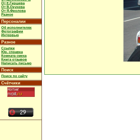
От Е.Гиршева
От В.Окунева
От Я.Фролова
Разное
Персоналии
Об исполнителях
Фотографии
Интервью
Разное
Ссылки
Юр. справка
Комната смеха
Книга отзывов
Написать письмо
Поиск
Поиск по сайту
Счётчики