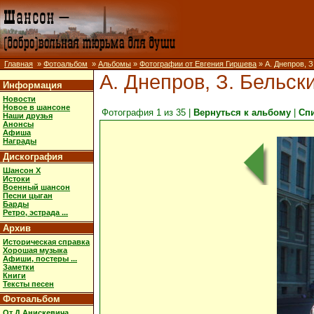
Главная
»
Фотоальбом
»
Альбомы
»
Фотографии от Евгения Гиршева
» А. Днепров, З
А. Днепров, З. Бельски
Информация
Новости
Новое в шансоне
Фотография 1 из 35 |
Вернуться к альбому
|
Сп
Наши друзья
Анонсы
Афиша
Награды
Дискография
Шансон X
Истоки
Военный шансон
Песни цыган
Барды
Ретро, эстрада ...
Архив
Историческая справка
Хорошая музыка
Афиши, постеры ...
Заметки
Книги
Тексты песен
Фотоальбом
От Д.Анискевича