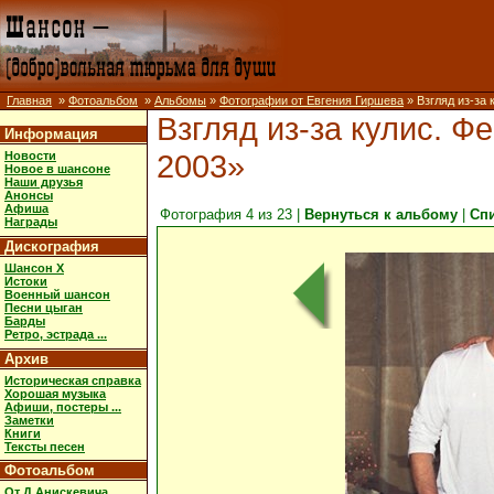
Главная
»
Фотоальбом
»
Альбомы
»
Фотографии от Евгения Гиршева
» Взгляд из-за
Взгляд из-за кулис. Ф
Информация
2003»
Новости
Новое в шансоне
Наши друзья
Анонсы
Афиша
Фотография 4 из 23 |
Вернуться к альбому
|
Сп
Награды
Дискография
Шансон X
Истоки
Военный шансон
Песни цыган
Барды
Ретро, эстрада ...
Архив
Историческая справка
Хорошая музыка
Афиши, постеры ...
Заметки
Книги
Тексты песен
Фотоальбом
От Д.Анискевича