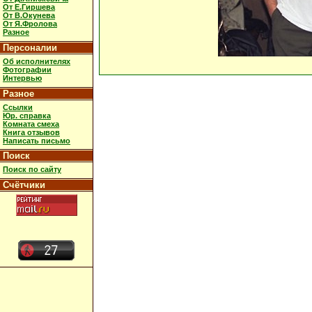
От Е.Гиршева
От В.Окунева
От Я.Фролова
Разное
Персоналии
Об исполнителях
Фотографии
Интервью
Разное
Ссылки
Юр. справка
Комната смеха
Книга отзывов
Написать письмо
Поиск
Поиск по сайту
Счётчики