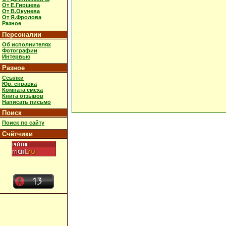
От Е.Гиршева
От В.Окунева
От Я.Фролова
Разное
Персоналии
Об исполнителях
Фотографии
Интервью
Разное
Ссылки
Юр. справка
Комната смеха
Книга отзывов
Написать письмо
Поиск
Поиск по сайту
Счётчики