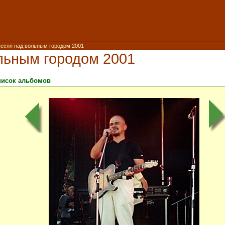
песня над вольным городом 2001
льным городом 2001
писок альбомов