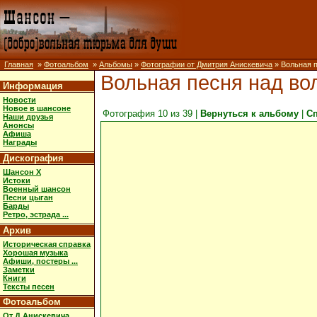
Главная
»
Фотоальбом
»
Альбомы
»
Фотографии от Дмитрия Анискевича
» Вольная 
Вольная песня над во
Информация
Новости
Новое в шансоне
Фотография 10 из 39 |
Вернуться к альбому
|
С
Наши друзья
Анонсы
Афиша
Награды
Дискография
Шансон X
Истоки
Военный шансон
Песни цыган
Барды
Ретро, эстрада ...
Архив
Историческая справка
Хорошая музыка
Афиши, постеры ...
Заметки
Книги
Тексты песен
Фотоальбом
От Д.Анискевича