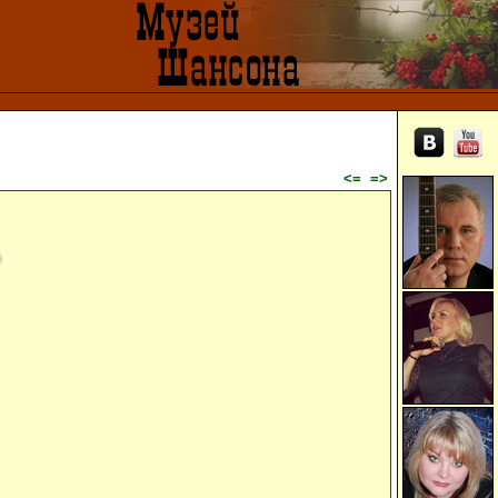
<=
=>