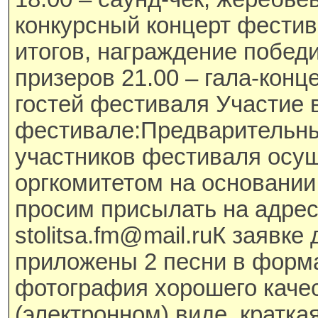
конкурсный концерт фести
итогов, награждение побед
призеров 21.00 – гала-конц
гостей фестиваля Участие 
фестивале:Предварительны
участников фестиваля осу
оргкомитетом на основании
просим присылать на адрес
stolitsa.fm@mail.ruК заявк
приложены 2 песни в форм
фотография хорошего каче
(электронном) виде, кратка