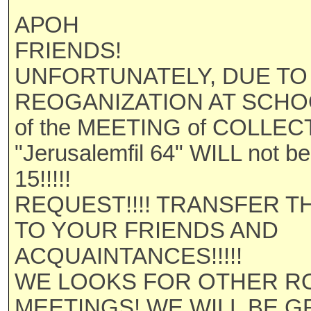
АРОН
FRIENDS!
UNFORTUNATELY, DUE TO
REOGANIZATION AT SCHOO
of the MEETING of COLLEC
"Jerusalemfil 64" WILL not b
15!!!!!
REQUEST!!!! TRANSFER T
TO YOUR FRIENDS AND
ACQUAINTANCES!!!!!
WE LOOKS FOR OTHER R
MEETINGS! WE WILL BE 