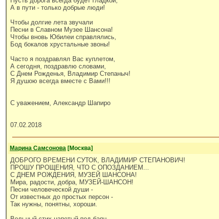
Пусть дорога всегда будет гладкой,
А в пути - только добрые люди!
Чтобы долгие лета звучали
Песни в Славном Музее Шансона!
Чтобы вновь Юбилеи справлялись,
Бод бокалов хрустальные звоны!
Часто я поздравлял Вас куплетом,
А сегодня, поздравлю словами,
С Днем Рожденья, Владимир Степаныч!
Я душою всегда вместе с Вами!!!
С уважением, Александр Шапиро
07.02.2018
Марина Самсонова
[Москва]
ДОБРОГО ВРЕМЕНИ СУТОК, ВЛАДИМИР СТЕПАНОВИЧ!
ПРОШУ ПРОЩЕНИЯ, ЧТО С ОПОЗДАНИЕМ...
С ДНЕМ РОЖДЕНИЯ, МУЗЕЙ ШАНСОНА!
Мира, радости, добра, МУЗЕЙ-ШАНСОН!
Песни человеческой души -
От известных до простых персон -
Так нужны, понятны, хороши.
Вольный стих напетый под баян,