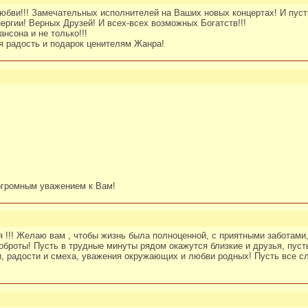
юбви!!! Замечательных исполнителей на Ваших новых концертах! И пуст
ергии! Верных Друзей! И всех-всех возможных Богатств!!!
сона и не только!!!
я радость и подарок ценителям Жанра!
огромным уважением к Вам!
 !!! Желаю вам , чтобы жизнь была полноценной, с приятными заботами
броты! Пусть в трудные минуты рядом окажутся близкие и друзья, пусть
, радости и смеха, уважения окружающих и любви родных! Пусть все сл