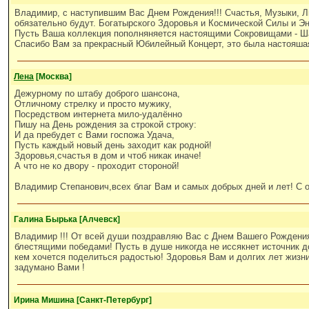
Владимир, с наступившим Вас Днем Рождения!!! Счастья, Музыки, Л
обязательно будут. Богатырского Здоровья и Космической Силы и Эн
Пусть Ваша коллекция пополняняется настоящими Сокровищами - Шан
Спасибо Вам за прекрасный Юбилейный Концерт, это была настояша
Лена
[Москва]
Дежурному по штабу доброго шансона,
Отличному стрелку и просто мужику,
Посредством интернета мило-удалённо
Пишу на День рождения за строкой строку:
И да пребудет с Вами госпожа Удача,
Пусть каждый новый день заходит как родной!
Здоровья,счастья в дом и чтоб никак иначе!
А что не ко двору - проходит стороной!
Владимир Степанович,всех благ Вам и самых добрых дней и лет! С 
Галина Бырька [Алчевск]
Владимир !!! От всей души поздравляю Вас с Днем Вашего Рождения
блестящими победами! Пусть в душе никогда не иссякнет источник до
кем хочется поделиться радостью! Здоровья Вам и долгих лет жизни
задумано Вами !
Ирина Мишина [Санкт-Петербург]