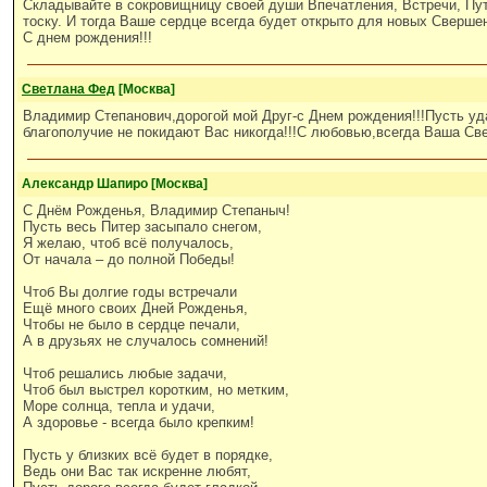
Складывайте в сокровищницу своей души Впечатления, Встречи, Пут
тоску. И тогда Ваше сердце всегда будет открыто для новых Сверше
С днем рождения!!!
Светлана Фед
[Москва]
Владимир Степанович,дорогой мой Друг-с Днем рождения!!!Пусть уд
благополучие не покидают Вас никогда!!!С любовью,всегда Ваша Св
Александр Шапиро [Москва]
С Днём Рожденья, Владимир Степаныч!
Пусть весь Питер засыпало снегом,
Я желаю, чтоб всё получалось,
От начала – до полной Победы!
Чтоб Вы долгие годы встречали
Ещё много своих Дней Рожденья,
Чтобы не было в сердце печали,
А в друзьях не случалось сомнений!
Чтоб решались любые задачи,
Чтоб был выстрел коротким, но метким,
Море солнца, тепла и удачи,
А здоровье - всегда было крепким!
Пусть у близких всё будет в порядке,
Ведь они Вас так искренне любят,