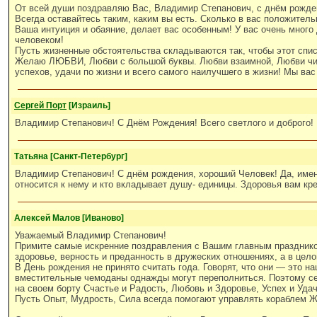
От всей души поздравляю Вас, Владимир Степанович, с днём рожден
Всегда оставайтесь таким, каким вы есть. Сколько в вас положитель
Ваша интуиция и обаяние, делает вас особенным! У вас очень много
человеком!
Пусть жизненные обстоятельства складываются так, чтобы этот спис
Желаю ЛЮБВИ, Любви с большой буквы. Любви взаимной, Любви чист
успехов, удачи по жизни и всего самого наилучшего в жизни! Мы ва
Сергей Порт
[Израиль]
Владимир Степанович! С Днём Рождения! Всего светлого и доброго
Татьяна [Санкт-Петербург]
Владимир Степанович! С днём рождения, хороший Человек! Да, именн
относится к нему и кто вкладывает душу- единицы. Здоровья вам кр
Алексей Малов [Иваново]
Уважаемый Владимир Степанович!
Примите самые искренние поздравления с Вашим главным праздником
здоровье, верность и преданность в дружеских отношениях, а в цело
В День рождения не принято считать года. Говорят, что они — это н
вместительные чемоданы однажды могут переполниться. Поэтому се
на своем борту Счастье и Радость, Любовь и Здоровье, Успех и Удач
Пусть Опыт, Мудрость, Сила всегда помогают управлять кораблем Ж