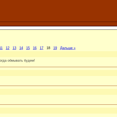
11
12
13
14
15
16
17
18
19
Дальше »
когда обмывать будем!