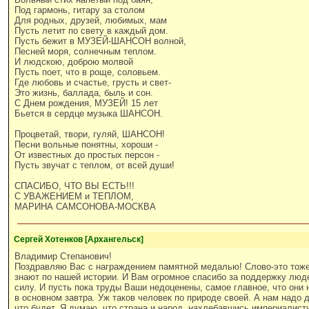
Под гармонь, гитару за столом
Для родных, друзей, любимых, мам
Пусть летит по свету в каждый дом.
Пусть бежит в МУЗЕЙ-ШАНСОН волной,
Песней моря, солнечным теплом.
И людскою, доброю молвой
Пусть поет, что в роще, соловьем.
Где любовь и счастье, грусть и свет-
Это жизнь, баллада, быль и сон.
С Днем рождения, МУЗЕЙ! 15 лет
Бьется в сердце музыка ШАНСОН.
Процветай, твори, гуляй, ШАНСОН!
Песни вольные понятны, хороши -
От известных до простых персон -
Пусть звучат с теплом, от всей души!
СПАСИБО, ЧТО ВЫ ЕСТЬ!!!
С УВАЖЕНИЕМ и ТЕПЛОМ,
МАРИНА САМСОНОВА-МОСКВА
Сергей Хотенков [Архангельск]
Владимир Степанович!
Поздравляю Вас с награждением памятной медалью! Слово-это тоже 
знают по нашей истории. И Вам огромное спасибо за поддержку люд
силу. И пусть пока труды Ваши недоценены, самое главное, что они
в основном завтра. Уж таков человек по природе своей. А нам надо 
что будет. Я думаю, что страна и народ, нахлебавшись империалист