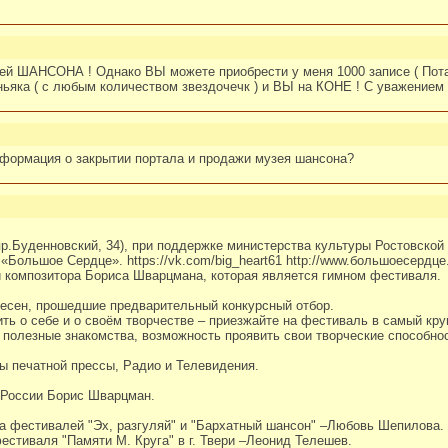
зей ШАНСОНА ! Однако ВЫ можете приобрести у меня 1000 записе ( Пота
оньяка ( с любым количеством звездочечк ) и ВЫ на КОНЕ ! С уважением
нформация о закрытии портала и продажи музея шансона?
пр.Буденновский, 34), при поддержке министерства культуры Ростовской
Большое Сердце». https://vk.com/big_heart61 http://www.большоесердце
и композитора Бориса Шварцмана, которая является гимном фестиваля.
песен, прошедшие предварительный конкурсный отбор.
ить о себе и о своём творчестве – приезжайте на фестиваль в самый кр
 полезные знакомства, возможность проявить свои творческие способно
ы печатной прессы, Радио и Телевидения.
 России Борис Шварцман.
а фестивалей "Эх, разгуляй" и "Бархатный шансон" –Любовь Шепилова.
естиваля "Памяти М. Круга" в г. Твери –Леонид Телешев.