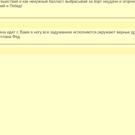
ешествия и как ненужный балласт выбрасывай за борт неудачи и огорче
ний и Побед!
ача идет с Вами в ногу,все задуманное исполняется,окружают верные д
етлана Фед.