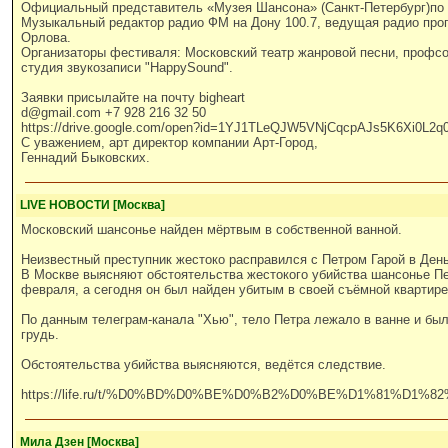
Официальный представитель «Музея Шансона» (Санкт-Петербург)по 
Музыкальный редактор радио ФМ на Дону 100.7, ведущая радио про
Орлова.
Организаторы фестиваля: Московский театр жанровой песни, профсо
студия звукозаписи "HappySound".
Заявки присылайте на почту bigheart
d@gmail.com +7 928 216 32 50
https://drive.google.com/open?id=1YJ1TLeQJW5VNjCqcpAJs5K6Xi0L
С уважением, арт директор компании Арт-Город,
Геннадий Быковских.
LIVE НОВОСТИ [Москва]
Московский шансонье найден мёртвым в собственной ванной.
Неизвестный преступник жестоко расправился с Петром Гарой в День
В Москве выясняют обстоятельства жестокого убийства шансонье Пе
февраля, а сегодня он был найден убитым в своей съёмной квартире
По данным телеграм-канала "Хью", тело Петра лежало в ванне и был
грудь.
Обстоятельства убийства выясняются, ведётся следствие.
https://life.ru/t/%D0%BD%D0%BE%D0%B2%D0%BE%D1%81%D1%82%D0%B
Мила Дзен [Москва]