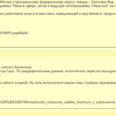
Москве и Центральному федеральному округу, певица – Светлана Фед.
граммы "Наши в эфире, автор и ведущая телепрограммы "Наше всё" на 
юз работников искусств массовых коммуникаций и шоу-бизнеса, продюсе
2q0VHMPLxwp48eN4
 святого Валентина.
тра Гары. По предварительным данным, исполнитель перестал выходить
.
о облито хлоркой. На теле исполнителя нашли семь глубоких проникающ
8/1090749/moskovskii_shansonie_naidien_miortvym_v_sobstviennoi_