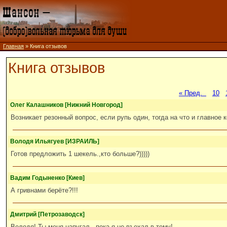
Главная
» Книга отзывов
Книга отзывов
« Пред.
10
Олег Калашников [Нижний Новгород]
Возникает резонный вопрос, если рупь один, тогда на что и главное 
Володя Ильягуев [ИЗРАИЛЬ]
Готов предложить 1 шекель.,кто больше?)))))
Вадим Годыненко [Киев]
А гривнами берёте?!!!
Дмитрий [Петрозаводск]
Володя! Ты меня напугал...пока я не въехал в тему!