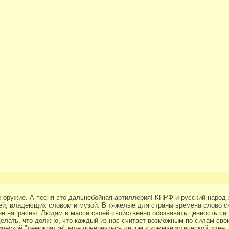
оружие. А песня-это дальнебойная артиллерия! КПРФ и русский народ 
ей, владеющих словом и музой. В тяжелые для страны времена слово с
 не напрасны. Людям в массе своей свойственно осознавать ценность се
делать, что должно, что каждый из нас считает возможным по силам свои
ической "демократии" еще повернуться лицом к коммунистической идее, 