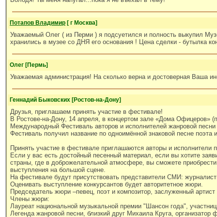
Потапов Владимир
[ г Москва]
Уважаемый Олег ( из Перми ) я подсуетился и полность выкупил Му
хранились в музее со ДНЯ его основания ! Цена сделки - бутылка к
Олег [Пермь]
Уважаемая администрация! На сколько верна и достоверная Ваша и
Геннадий Быковских [Ростов-на-Дону]
Друзья, приглашаем принять участие в фестивале!
В Ростове-на-Дону, 14 апреля, в концертом зале «Дома Офицеров» (
Международный Фестиваль авторов и исполнителей жанровой песни «
Фестиваль получил название по одноимённой знаковой песне поэта 
Принять участие в фестивале приглашаются авторы и исполнители 
Если у вас есть достойный песенный материал, если вы хотите заяв
страны, где в доброжелательной атмосфере, вы сможете приобрести
выступления на большой сцене.
На фестивале будут присутствовать представители СМИ: журналист
Оценивать выступление конкурсантов будет авторитетное жюри.
Председатель жюри –певец, поэт и композитор, заслуженный артист
Члены жюри:
Лауреат национальной музыкальной премии "Шансон года", участниц
Легенда жанровой песни, близкий друг Михаила Круга, организатор ф