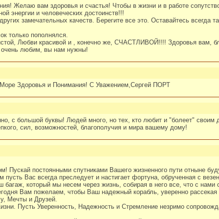
ия! Желаю вам здоровья и счастья! Чтобы в жизни и в работе сопутств
ной энергии и человеческих достоинств!!!
 других замечательных качеств. Берегите все это. Оставайтесь всегда 
ок только пополнялся.
ой, Любви красивой и , конечно же, СЧАСТЛИВОЙ!!!! Здоровья вам, бл
с очень любим, вы нам нужны!
! Море Здоровья и Понимания! С Уважением,Сергей ПОРТ
о, с большой буквы! Людей много, но тех, кто любит и "болеет" своим 
епкого, сил, возможностей, благополучия и мира вашему дому!
! Пускай постоянными спутниками Вашего жизненного пути отныне буду
м пусть Вас всегда преследует и настигает фортуна, обрученная с везе
аш багаж, который мы несем через жизнь, собирая в него все, что с нами
годня Вам пожелаем, чтобы Ваш надежный корабль, уверенно рассекая
у, Мечты и Друзей.
изни. Пусть Уверенность, Надежность и Стремление незримо сопровожд