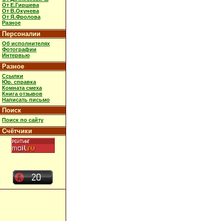
От Е.Гиршева
От В.Окунева
От Я.Фролова
Разное
Персоналии
Об исполнителях
Фотографии
Интервью
Разное
Ссылки
Юр. справка
Комната смеха
Книга отзывов
Написать письмо
Поиск
Поиск по сайту
Счётчики