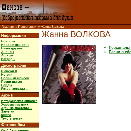
Главная
»
Персоналии
» Жанна Волкова
Жанна ВОЛКОВА
Информация
Новости
Новое в шансоне
Персональ
Наши друзья
Песни в сб
Анонсы
Афиша
Награды
Дискография
Шансон X
Истоки
Военный шансон
Песни цыган
Барды
Ретро, эстрада ...
Архив
Историческая справка
Хорошая музыка
Афиши, постеры ...
Заметки
Книги
Тексты песен
Фотоальбом
От Д.Анискевича