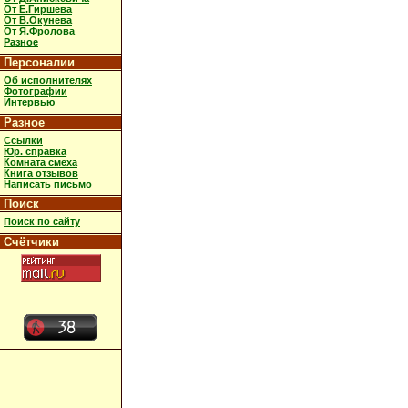
От Е.Гиршева
От В.Окунева
От Я.Фролова
Разное
Персоналии
Об исполнителях
Фотографии
Интервью
Разное
Ссылки
Юр. справка
Комната смеха
Книга отзывов
Написать письмо
Поиск
Поиск по сайту
Счётчики