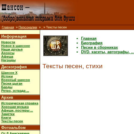
Главная
»
Персоналии
»
» Тексты песен
Информация
Главная
Новости
Биография
Новое в шансоне
Песни в сборниках
Наши друзья
DVD, касеты, автографы, ..
Анонсы
Афиша
Награды
Тексты песен, стихи
Дискография
Шансон X
Истоки
Военный шансон
Песни цыган
Барды
Ретро, эстрада ...
Архив
Историческая справка
Хорошая музыка
Афиши, постеры ...
Заметки
Книги
Тексты песен
Фотоальбом
От Д.Анискевича