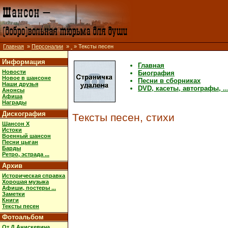
Главная
»
Персоналии
»
» Тексты песен
Информация
Главная
Новости
Биография
Новое в шансоне
Песни в сборниках
Наши друзья
DVD, касеты, автографы, ..
Анонсы
Афиша
Награды
Дискография
Тексты песен, стихи
Шансон X
Истоки
Военный шансон
Песни цыган
Барды
Ретро, эстрада ...
Архив
Историческая справка
Хорошая музыка
Афиши, постеры ...
Заметки
Книги
Тексты песен
Фотоальбом
От Д.Анискевича