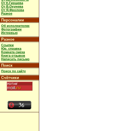
От Е.Гиршева
От В.Окунева
От Я.Фролова
Разное
Персоналии
Об исполнителях
Фотографии
Интервью
Разное
Ссылки
Юр. справка
Комната смеха
Книга отзывов
Написать письмо
Поиск
Поиск по сайту
Счётчики