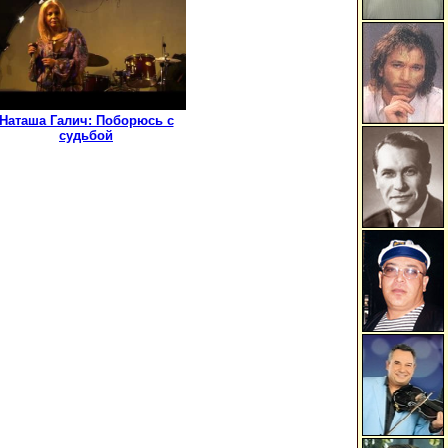
Наташа Галич: Поборюсь с
судьбой