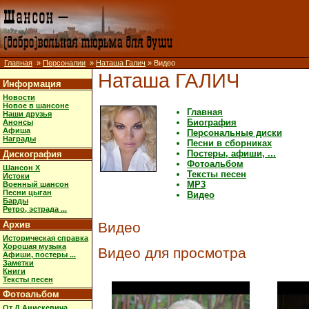
Главная
»
Персоналии
»
Наташа Галич
» Видео
Наташа ГАЛИЧ
Информация
Новости
Новое в шансоне
Главная
Наши друзья
Биография
Анонсы
Афиша
Персональные диски
Награды
Песни в сборниках
Постеры, афиши, ...
Дискография
Фотоальбом
Шансон X
Тексты песен
Истоки
MP3
Военный шансон
Песни цыган
Видео
Барды
Ретро, эстрада ...
Архив
Видео
Историческая справка
Хорошая музыка
Видео для просмотра
Афиши, постеры ...
Заметки
Книги
Тексты песен
Фотоальбом
От Д.Анискевича