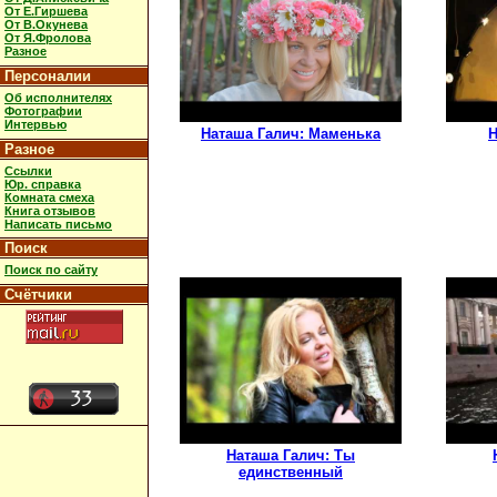
От Е.Гиршева
От В.Окунева
От Я.Фролова
Разное
Персоналии
Об исполнителях
Фотографии
Интервью
Наташа Галич: Маменька
Н
Разное
Ссылки
Юр. справка
Комната смеха
Книга отзывов
Написать письмо
Поиск
Поиск по сайту
Счётчики
Наташа Галич: Ты
единственный