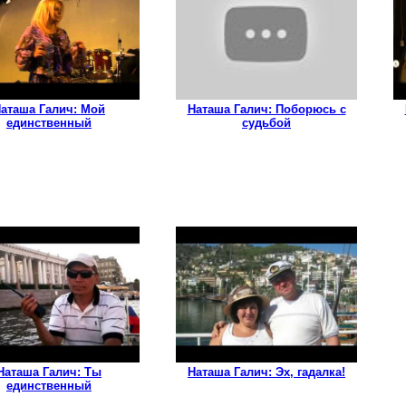
аташа Галич: Мой
Наташа Галич: Поборюсь с
единственный
судьбой
Наташа Галич: Ты
Наташа Галич: Эх, гадалка!
единственный