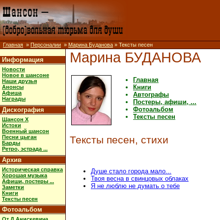
Главная
»
Персоналии
»
Марина Буданова
» Тексты песен
Марина БУДАНОВА
Информация
Новости
Новое в шансоне
Главная
Наши друзья
Книги
Анонсы
Афиша
Автографы
Награды
Постеры, афиши, ...
Фотоальбом
Дискография
Тексты песен
Шансон X
Истоки
Военный шансон
Песни цыган
Тексты песен, стихи
Барды
Ретро, эстрада ...
Архив
Историческая справка
Душе стало города мало...
Хорошая музыка
Твоя весна в свинцовых облаках
Афиши, постеры ...
Я не люблю не думать о тебе
Заметки
Книги
Тексты песен
Фотоальбом
От Д.Анискевича