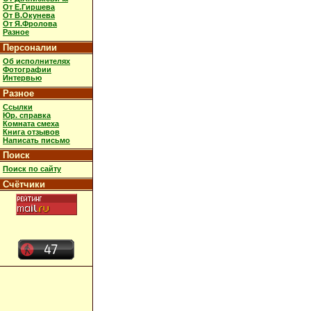
От Е.Гиршева
От В.Окунева
От Я.Фролова
Разное
Персоналии
Об исполнителях
Фотографии
Интервью
Разное
Ссылки
Юр. справка
Комната смеха
Книга отзывов
Написать письмо
Поиск
Поиск по сайту
Счётчики