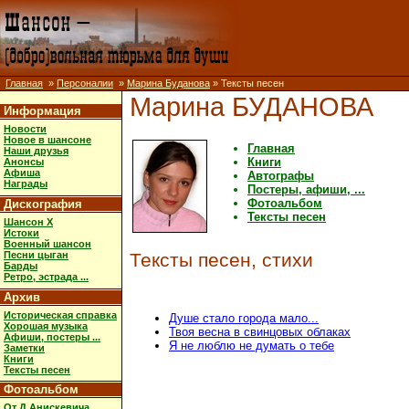
Главная
»
Персоналии
»
Марина Буданова
» Тексты песен
Марина БУДАНОВА
Информация
Новости
Новое в шансоне
Главная
Наши друзья
Книги
Анонсы
Афиша
Автографы
Награды
Постеры, афиши, ...
Фотоальбом
Дискография
Тексты песен
Шансон X
Истоки
Военный шансон
Песни цыган
Тексты песен, стихи
Барды
Ретро, эстрада ...
Архив
Историческая справка
Душе стало города мало...
Хорошая музыка
Твоя весна в свинцовых облаках
Афиши, постеры ...
Я не люблю не думать о тебе
Заметки
Книги
Тексты песен
Фотоальбом
От Д.Анискевича