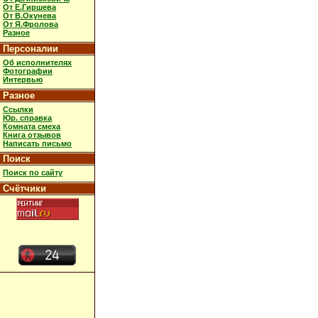
От Е.Гиршева
От В.Окунева
От Я.Фролова
Разное
Персоналии
Об исполнителях
Фотографии
Интервью
Разное
Ссылки
Юр. справка
Комната смеха
Книга отзывов
Написать письмо
Поиск
Поиск по сайту
Счётчики