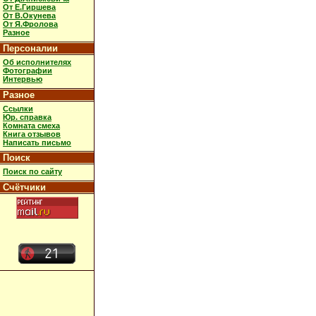
От Е.Гиршева
От В.Окунева
От Я.Фролова
Разное
Персоналии
Об исполнителях
Фотографии
Интервью
Разное
Ссылки
Юр. справка
Комната смеха
Книга отзывов
Написать письмо
Поиск
Поиск по сайту
Счётчики