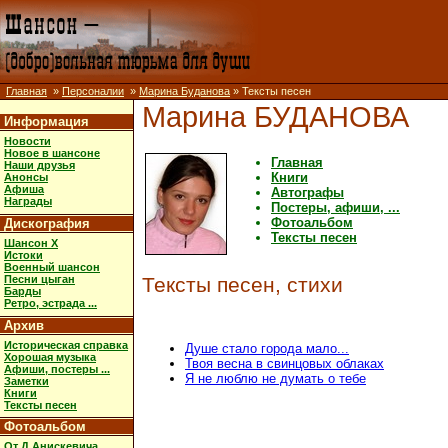
Главная
»
Персоналии
»
Марина Буданова
» Тексты песен
Марина БУДАНОВА
Информация
Новости
Новое в шансоне
Главная
Наши друзья
Книги
Анонсы
Афиша
Автографы
Награды
Постеры, афиши, ...
Фотоальбом
Дискография
Тексты песен
Шансон X
Истоки
Военный шансон
Песни цыган
Тексты песен, стихи
Барды
Ретро, эстрада ...
Архив
Историческая справка
Душе стало города мало...
Хорошая музыка
Твоя весна в свинцовых облаках
Афиши, постеры ...
Я не люблю не думать о тебе
Заметки
Книги
Тексты песен
Фотоальбом
От Д.Анискевича