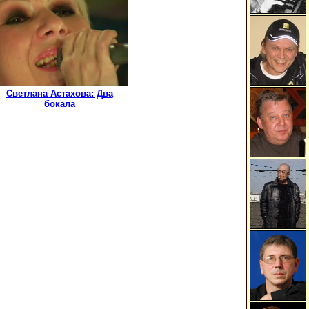
Светлана Астахова: Два
бокала