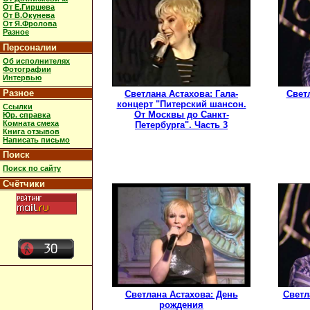
От Е.Гиршева
От В.Окунева
От Я.Фролова
Разное
Персоналии
Об исполнителях
Фотографии
Интервью
Разное
Светлана Астахова: Гала-
Свет
концерт "Питерский шансон.
Ссылки
От Москвы до Санкт-
Юр. справка
Комната смеха
Петербурга". Часть 3
Книга отзывов
Написать письмо
Поиск
Поиск по сайту
Счётчики
Светлана Астахова: День
Светл
рождения