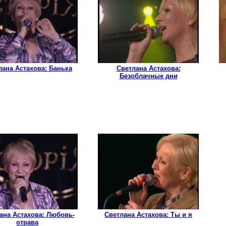
лана Астахова: Банька
Светлана Астахова:
Безоблачные дни
ана Астахова: Любовь-
Светлана Астахова: Ты и я
отрава