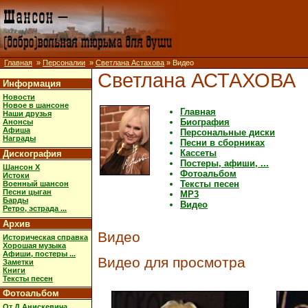
Главная
»
Персоналии
»
Светлана Астахова
» Видео
Светлана АСТАХОВА
Информация
Новости
Новое в шансоне
Главная
Наши друзья
Биография
Анонсы
Афиша
Персональные диски
Награды
Песни в сборниках
Кассеты
Дискография
Постеры, афиши, ...
Шансон X
Фотоальбом
Истоки
Тексты песен
Военный шансон
Песни цыган
MP3
Барды
Видео
Ретро, эстрада ...
Архив
Видео
Историческая справка
Хорошая музыка
Афиши, постеры ...
Видео для просмотра
Заметки
Книги
Тексты песен
Фотоальбом
От Д.Анискевича