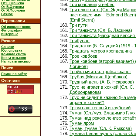
От Е.Гиршева
Три красавицы небес
От В.Окунева
Три плюс пять (Сл. Эдди Марни
От Я.Фролова
Разное
настоящее имя – Edmond Bacri
(Emil Stern))
Персоналии
Три пути
Об исполнителях
Три танкиста (Сл. Б. Ласкина)
Фотографии
Интервью
Три танкиста (народная версия 
Трибунал
Разное
Тридцатки (Б. Слуцкий (1919 - 
Ссылки
Тридцать метров крепдешина
Юр. справка
Комната смеха
Трое ковбоев
Книга отзывов
Трое ковбоев (второй вариант)
Написать письмо
Логинов)
Поиск
Тройка мчится, тройка скачет
Поиск по сайту
Трубач (Михаил Щербаков)
Счётчики
Трудный день (А. В. Некрасов)
Трус не играет в хоккей (Сл. С.
Добронравова)
Трус не сидит в казино (На мел
играет в хоккей")
Трюм наш тесный и глубокий
Туман (Сл./муз. Владимир Глух
Туман над рекою лениво встаё
Туман яром
Туман, туман (Сл. К. Рыжова)
Тумана белая вуаль (слова Оле