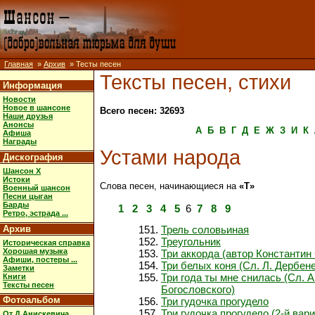
Главная
»
Архив
» Тесты песен
Тексты песен, стихи
Информация
Новости
Новое в шансоне
Всего песен: 32693
Наши друзья
Анонсы
А
Б
В
Г
Д
Е
Ж
З
И
К
Афиша
Награды
Устами народа
Дискография
Шансон X
Истоки
Слова песен, начинающиеся на
«Т»
Военный шансон
Песни цыган
Барды
1
2
3
4
5
6
7
8
9
Ретро, эстрада ...
Архив
Трель соловьиная
Треугольник
Историческая справка
Хорошая музыка
Три аккорда (автор Константин
Афиши, постеры ...
Три белых коня (Сл. Л. Дербен
Заметки
Три года ты мне снилась (Сл. А
Книги
Тексты песен
Богословского)
Фотоальбом
Три гудочка прогудело
Три гудочка прогудело (2-й вари
От Д.Анискевича