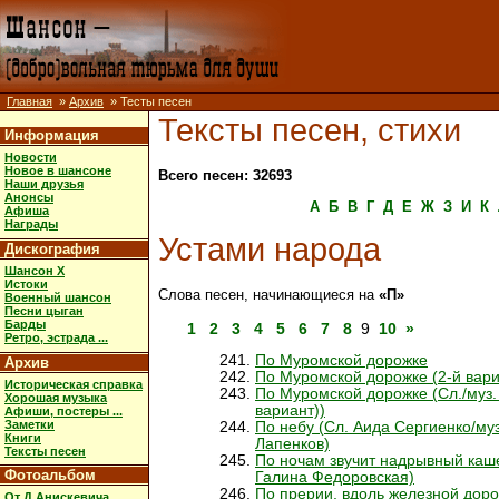
Главная
»
Архив
» Тесты песен
Тексты песен, стихи
Информация
Новости
Новое в шансоне
Всего песен: 32693
Наши друзья
Анонсы
А
Б
В
Г
Д
Е
Ж
З
И
К
Афиша
Награды
Устами народа
Дискография
Шансон X
Истоки
Слова песен, начинающиеся на
«П»
Военный шансон
Песни цыган
Барды
1
2
3
4
5
6
7
8
9
10
»
Ретро, эстрада ...
По Муромской дорожке
Архив
По Муромской дорожке (2-й вари
Историческая справка
По Муромской дорожке (Сл./муз.
Хорошая музыка
вариант))
Афиши, постеры ...
Заметки
По небу (Сл. Аида Сергиенко/муз
Книги
Лапенков)
Тексты песен
По ночам звучит надрывный каш
Фотоальбом
Галина Федоровская)
По прерии, вдоль железной доро
От Д.Анискевича