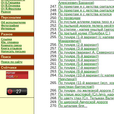
Алексеевич Баранов)
От Е.Гиршева
От В.Окунева
По приютам я с детства скитался
От Я.Фролова
По приютам я с детства скитался
Разное
По приютам я с детства ютился
Персоналии
По проводам
По пустым аллеям парка тихо я 
Об исполнителях
По пыльной дороге телега несёт
Фотографии
Интервью
По степям - напев унылый (авто
По третьей ходке (Подобед С.)
Разное
По тундре (1-й вариант (с напев
Ссылки
Макаревича))
Юр. справка
По тундре (2-й вариант)
Комната смеха
По тундре (3-й вариант)
Книга отзывов
Написать письмо
По тундре (вариант А. Северного
По тундре (6-й вариант)
Поиск
По тундре (4-й вариант)
Поиск по сайту
По тундре (5-й вариант)
Счётчики
По тундре (7-й вариант)
По тундре (8-й вариант)
По тундре (10-й вариант (с нап
Никулина))
По тундре (11-й вариант (исп. х
христиан-баптистов))
По тундре, по железной дороге (
По улице мостовой (Сл./муз. на
По цвету глаз (Сл. Тельман Вали
По широкой Амурской дороге
По шпалам бля...