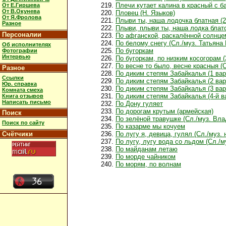
Плечи кутает калина в красный с б
От Е.Гиршева
От В.Окунева
Пловец (Н. Языков)
От Я.Фролова
Плыви ты, наша лодочка блатная (2
Разное
Плыви, плыви ты, наша лодка блат
Персоналии
По афганской, раскалённой солнце
По белому снегу (Сл./муз. Татьяна
Об исполнителях
По бугоркам
Фотографии
Интервью
По бугоркам, по низким косогорам (
По весне то было, весне красныя (
Разное
По диким степям Забайкалья (1 вар
Ссылки
По диким степям Забайкалья (2 вар
Юр. справка
По диким степям Забайкалья (3 вар
Комната смеха
По диким степям Забайкалья (4-й в
Книга отзывов
Написать письмо
По Дону гуляет
По дорогам крутым (армейская)
Поиск
По зелёной травушке (Сл./муз. Вл
Поиск по сайту
По казарме мы кочуем
Счётчики
По лугу я, девица, гулял (Сл./муз.
По лугу, лугу вода со льдом (Сл./м
По майданам летаю
По морде чайником
По морям, по волнам