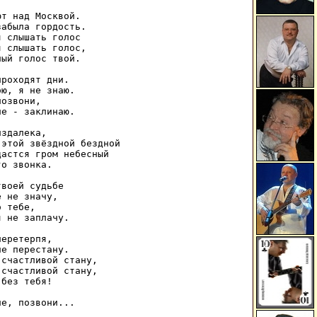
т над Москвой.

абыла гордость.

 слышать голос

 слышать голос,

ый голос твой.

роходят дни.

ю, я не знаю.

озвони,

е - заклинаю.

здалека,

этой звёздной бездной

астся гром небесный

о звонка.

воей судьбе

 не значу,

 тебе,

 не заплачу.

еретерпя,

е перестану.

счастливой стану,

счастливой стану,

без тебя!
