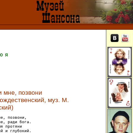
Ю
Я
 мне, позвони
 Рождественский, муз. М.
ский)
е, позвони,

е, ради бога.

я протяни

й и глубокий.
