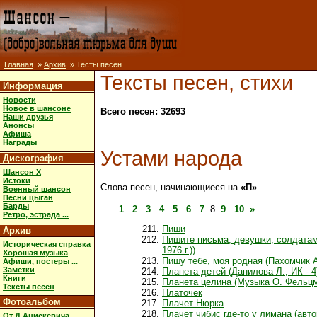
Главная
»
Архив
» Тесты песен
Тексты песен, стихи
Информация
Новости
Новое в шансоне
Всего песен: 32693
Наши друзья
Анонсы
Афиша
Награды
Устами народа
Дискография
Шансон X
Истоки
Слова песен, начинающиеся на
«П»
Военный шансон
Песни цыган
Барды
1
2
3
4
5
6
7
8
9
10
»
Ретро, эстрада ...
Пиши
Архив
Пишите письма, девушки, солдатам!
Историческая справка
1976 г.))
Хорошая музыка
Пишу тебе, моя родная (Пахомчик А.
Афиши, постеры ...
Заметки
Планета детей (Данилова Л., ИК - 4
Книги
Планета целина (Музыка О. Фельцм
Тексты песен
Платочек
Фотоальбом
Плачет Нюрка
Плачет чибис где-то у лимана (авто
От Д.Анискевича