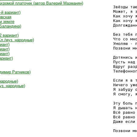
ахромой платочек (автор Валерий Мазманян)
Звёзды таю
Может, я з
-й вариант)
Как хочу я
овская
Как хочу я
м земле
Долгожданн
 Баландина)
Без тебя п
2 вариант)
Что со мно
Сл./муз. народные)
Умоляю - п
иант)
Позвони мн
иант)
иант)
Дотянись и
ариант)
Пусть над 
Вдруг разд
Телефонног
адимир Ратников)
Если я в т
 народные)
Ничего уже
уз. народные)
Я забуду о
Я смогу, я
Эту боль п
Я дышать н
Всё равно 
Всё равно 
Даже если 