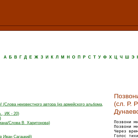
А
Б
В
Г
Д
Е
Ж
З
И
К
Л
М
Н
О
П
Р
С
Т
У
Ф
Х
Ц
Ч
Ш
Э
Позвони
(сл. Р.
 (Слова неизвестного автора (из армейского альбома,
Дунаев
, ИК - 20)
)
Позвони мн
ана/Слова В. Харитонова)
Позвони мн
Через врем
Голос тихи
р Иван Сагацкий)