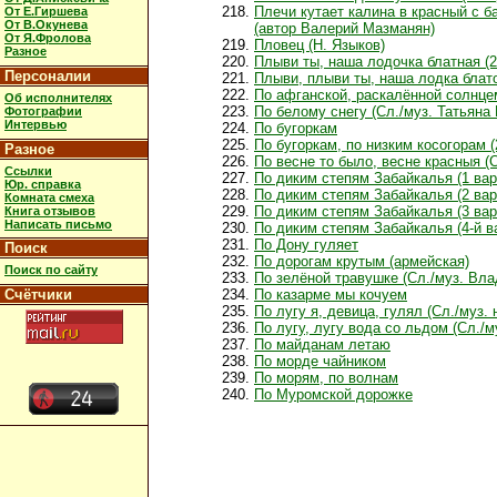
Плечи кутает калина в красный с б
От Е.Гиршева
От В.Окунева
(автор Валерий Мазманян)
От Я.Фролова
Пловец (Н. Языков)
Разное
Плыви ты, наша лодочка блатная (2
Персоналии
Плыви, плыви ты, наша лодка блат
По афганской, раскалённой солнце
Об исполнителях
По белому снегу (Сл./муз. Татьяна
Фотографии
Интервью
По бугоркам
По бугоркам, по низким косогорам (
Разное
По весне то было, весне красныя (
Ссылки
По диким степям Забайкалья (1 вар
Юр. справка
По диким степям Забайкалья (2 вар
Комната смеха
По диким степям Забайкалья (3 вар
Книга отзывов
Написать письмо
По диким степям Забайкалья (4-й в
По Дону гуляет
Поиск
По дорогам крутым (армейская)
Поиск по сайту
По зелёной травушке (Сл./муз. Вл
Счётчики
По казарме мы кочуем
По лугу я, девица, гулял (Сл./муз.
По лугу, лугу вода со льдом (Сл./м
По майданам летаю
По морде чайником
По морям, по волнам
По Муромской дорожке