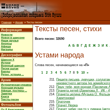
Главная
»
Архив
» Тесты песен
Тексты песен, стихи
Информация
Новости
Новое в шансоне
Всего песен: 32690
Наши друзья
Анонсы
А
Б
В
Г
Д
Е
Ж
З
И
К
Афиша
Награды
Устами народа
Дискография
Шансон X
Истоки
Слова песен, начинающиеся на
«П»
Военный шансон
Песни цыган
Барды
1
2
3
4
5
6
7
8
9
10
»
Ретро, эстрада ...
Пишите письма, девушки, солдатам
Архив
неизвестного автора (из армейского 
Историческая справка
Пишу тебе, моя родная (Пахомчик А.
Хорошая музыка
Планета детей (Данилова Л., ИК - 4
Афиши, постеры ...
Заметки
Планета целина (Музыка О. Фельц
Книги
Харитонова)
Тексты песен
Платочек
Фотоальбом
Плачет Нюрка
Плачет чибис где-то у лимана (авто
От Д.Анискевича